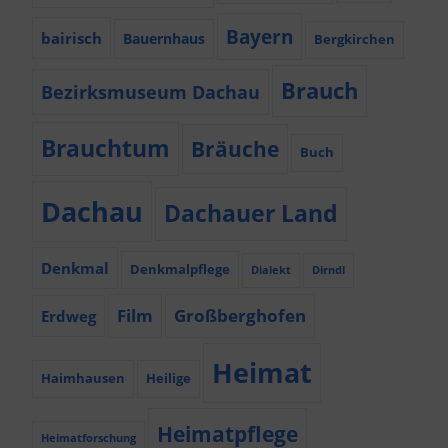
Bayern
bairisch
Bauernhaus
Bergkirchen
Brauch
Bezirksmuseum Dachau
Brauchtum
Bräuche
Buch
Dachau
Dachauer Land
Denkmal
Denkmalpflege
Dialekt
Dirndl
Film
Großberghofen
Erdweg
Heimat
Haimhausen
Heilige
Heimatpflege
Heimatforschung