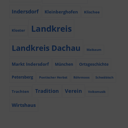
Indersdorf
Kleinberghofen
Klischee
Landkreis
Kloster
Landkreis Dachau
Maibaum
Markt Indersdorf
München
Ortsgeschichte
Petersberg
Poetischer Herbst
Röhrmoos
Schwäbisch
Tradition
Verein
Trachten
Volksmusik
Wirtshaus