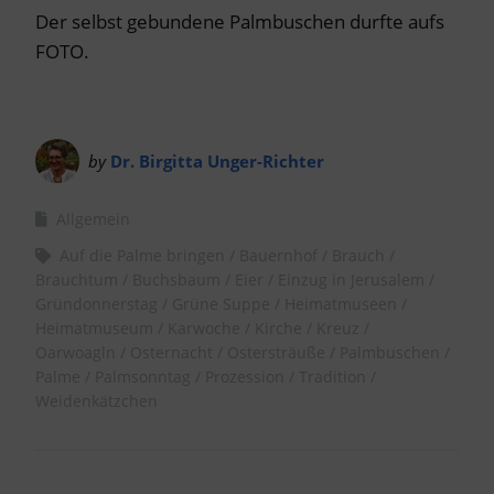
Der selbst gebundene Palmbuschen durfte aufs
FOTO.
by
Dr. Birgitta Unger-Richter
Allgemein
Auf die Palme bringen
Bauernhof
Brauch
Brauchtum
Buchsbaum
Eier
Einzug in Jerusalem
Gründonnerstag
Grüne Suppe
Heimatmuseen
Heimatmuseum
Karwoche
Kirche
Kreuz
Oarwoagln
Osternacht
Ostersträuße
Palmbuschen
Palme
Palmsonntag
Prozession
Tradition
Weidenkätzchen