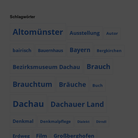
Schlagwörter
Altomünster
Ausstellung
Autor
Bayern
bairisch
Bauernhaus
Bergkirchen
Brauch
Bezirksmuseum Dachau
Brauchtum
Bräuche
Buch
Dachau
Dachauer Land
Denkmal
Denkmalpflege
Dialekt
Dirndl
Film
Großberghofen
Erdweg