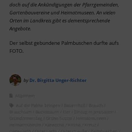
doch auf die Ankündigungen der Pfarrgemeinden,
Gartenbauvereine und Heimatmuseen. An vielen
Orten im Landkreis gibt es dementsprechende
Angebote.
Der selbst gebundene Palmbuschen durfte aufs
FOTO.
by
Dr. Birgitta Unger-Richter
Allgemein
Auf die Palme bringen
Bauernhof
Brauch
Brauchtum
Buchsbaum
Eier
Einzug in Jerusalem
Gründonnerstag
Grüne Suppe
Heimatmuseen
Heimatmuseum
Karwoche
Kirche
Kreuz
Oarwoagln
Osternacht
Ostersträuße
Palmbuschen