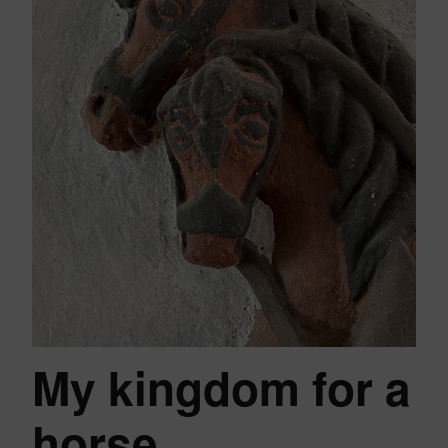
My kingdom for a
horse…