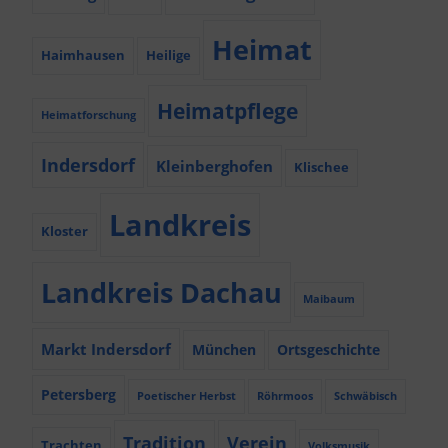
Heimat
Haimhausen
Heilige
Heimatpflege
Heimatforschung
Indersdorf
Kleinberghofen
Klischee
Landkreis
Kloster
Landkreis Dachau
Maibaum
Markt Indersdorf
München
Ortsgeschichte
Petersberg
Poetischer Herbst
Röhrmoos
Schwäbisch
Tradition
Verein
Trachten
Volksmusik