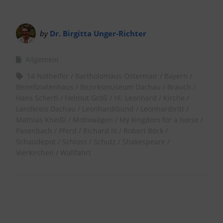
by
Dr. Birgitta Unger-Richter
Allgemein
14 Nothelfer
Bartholomäus Ostermair
Bayern
Benefiziatenhaus
Bezirksmuseum Dachau
Brauch
Hans Schertl
Helmut Größ
Hl. Leonhard
Kirche
Landkreis Dachau
Leonhardibund
Leonhardiritt
Mathias Kneißl
Motivwägen
My kingdom for a horse
Pasenbach
Pferd
Richard III
Robert Böck
Schaudepot
Schloss
Schutz
Shakespeare
Vierkirchen
Wallfahrt