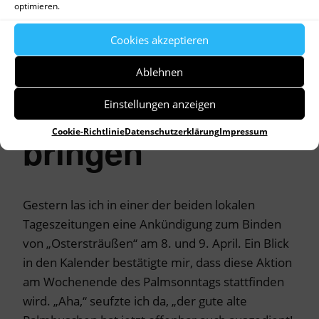
optimieren.
Cookies akzeptieren
Ablehnen
Auf die Palme
Einstellungen anzeigen
Cookie-Richtlinie
Datenschutzerklärung
Impressum
bringen
Gestern las ich in einer der beiden lokalen
Tageszeitungen eine Ankündigung zum Binden
von „Ostersträußen“ am 8. und 9. April. Ein Blick
in den Kalender bestätigte mir, dass diese Aktion
am Wochenende des Palmsonntags stattfinden
wird. „Aha,“ seufzte ich da, „der gute alte