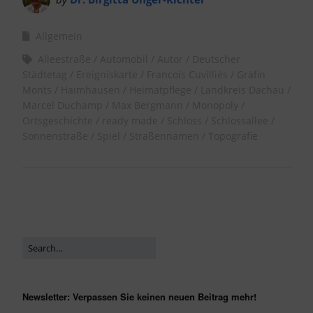
Allgemein
Alleestraße
Automobil
Autor
Deutscher
Städtetag
Ereigniskarte
Francois Cuvilliés
Gräfin
Monts
Haimhausen
Heimatpflege
Landkreis Dachau
Marcel Duchamp
Max Bergmann
Monopoly
Ortsgeschichte
ready made
Schloss
Schlossallee
Sonnenstraße
Spiel
Straßennamen
Topografie
Newsletter: Verpassen Sie keinen neuen Beitrag mehr!