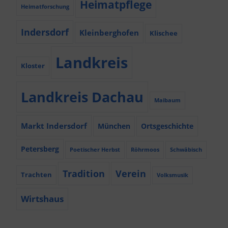
Heimatpflege
Heimatforschung
Indersdorf
Kleinberghofen
Klischee
Landkreis
Kloster
Landkreis Dachau
Maibaum
Markt Indersdorf
München
Ortsgeschichte
Petersberg
Poetischer Herbst
Röhrmoos
Schwäbisch
Tradition
Verein
Trachten
Volksmusik
Wirtshaus