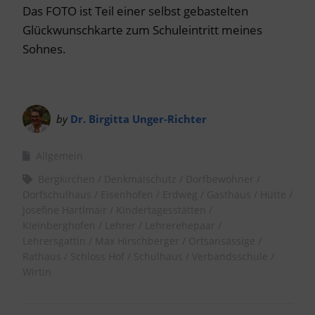
Das FOTO ist Teil einer selbst gebastelten
Glückwunschkarte zum Schuleintritt meines
Sohnes.
by
Dr. Birgitta Unger-Richter
Allgemein
Bergkirchen
Denkmalschutz
Dorfbewohner
Dorfschulhaus
Eisenhofen
Erdweg
Gasthaus
Hütte
Josefine Hartlmair
Kindertagesstätten
Kleinberghofen
Lehrer
Lehrerehepaar
Lehrersgattin
Max Hirschberger
Ortsansässige
Rathaus
Schloss Hof
Schulhaus
Verbandsschule
Wirtin