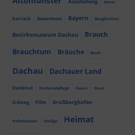
Altomünster
Ausstellung
Autor
Bayern
bairisch
Bauernhaus
Bergkirchen
Brauch
Bezirksmuseum Dachau
Brauchtum
Bräuche
Buch
Dachau
Dachauer Land
Denkmal
Denkmalpflege
Dialekt
Dirndl
Film
Großberghofen
Erdweg
Heimat
Haimhausen
Heilige