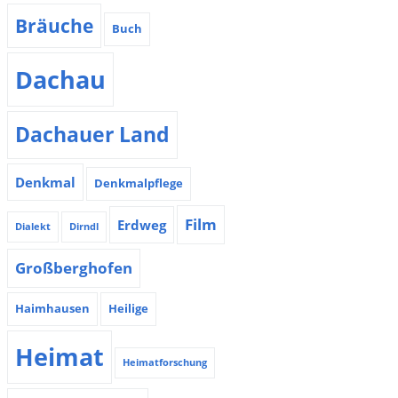
Bräuche
Buch
Dachau
Dachauer Land
Denkmal
Denkmalpflege
Film
Erdweg
Dialekt
Dirndl
Großberghofen
Haimhausen
Heilige
Heimat
Heimatforschung