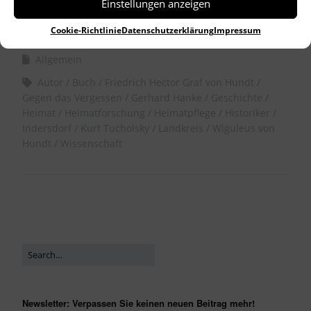
Einstellungen anzeigen
by
Dr. Birgitta Unger-Richter
Cookie-Richtlinie
Datenschutzerklärung
Impressum
Allgemein
Autor
Buch
Friedrich Hector Graf von Hundt
Gegen das Vergessen
Gerhard Hanke
Geschichte
Heimat
Heimatforschung
Heimatpflege
Historiker
Indersdorf
Kurt Tucholsky
Landkreis
Wiguleus von
Hundt
Wissenschaft
Newsletter: Verpassen Sie keinen neuen Beitrag mehr!