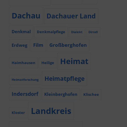
Dachau
Dachauer Land
Denkmal
Denkmalpflege
Dialekt
Dirndl
Film
Großberghofen
Erdweg
Heimat
Haimhausen
Heilige
Heimatpflege
Heimatforschung
Indersdorf
Kleinberghofen
Klischee
Landkreis
Kloster