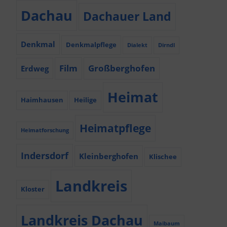
Dachau
Dachauer Land
Denkmal
Denkmalpflege
Dialekt
Dirndl
Film
Großberghofen
Erdweg
Heimat
Haimhausen
Heilige
Heimatpflege
Heimatforschung
Indersdorf
Kleinberghofen
Klischee
Landkreis
Kloster
Landkreis Dachau
Maibaum