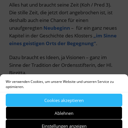
Alles hat und braucht seine Zeit (Koh / Pred 3).
Die stille Zeit, die jetzt dort angebrochen ist, ist
deshalb auch eine Chance für einen
unaufgeregten
Neubeginn
– für ein ganz neues
Kapitel in der Geschichte des Klosters
„im Sinne
eines geistigen Orts der Begegnung“
.
Dazu braucht es Ideen, ja Visionen – ganz im
Sinne der Tradition der Ordensstifterin, der Hl.
Birgitta.
Wir verwenden Cookies, um unsere Website und unseren Service zu
optimieren.
Cookies akzeptieren
Auf dem FOTO ist ein Blick ins Kloster
Altomünster zu sehen.
Ablehnen
Einstellungen anzeigen