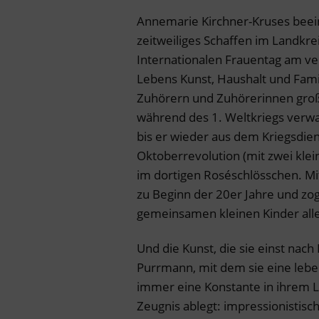
Annemarie Kirchner-Kruses beei
zeitweiliges Schaffen im Landk
Internationalen Frauentag am v
Lebens Kunst, Haushalt und Famil
Zuhörern und Zuhörerinnen große
während des 1. Weltkriegs verwa
bis er wieder aus dem Kriegsdien
Oktoberrevolution (mit zwei klei
im dortigen Roséschlösschen. Mit
zu Beginn der 20er Jahre und zo
gemeinsamen kleinen Kinder alle
Und die Kunst, die sie einst nach
Purrmann, mit dem sie eine lebe
immer eine Konstante in ihrem 
Zeugnis ablegt: impressionistis