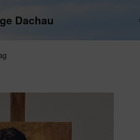
ege Dachau
lag