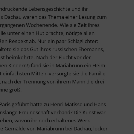
ndruckende Lebensgeschichte und ihr
reis Dachau waren das Thema einer Lesung zum
ergangenen Wochenende. Wie sie Zeit ihres
ie unter einen Hut brachte, nötigte allen
n Respekt ab. Nur ein paar Schlaglichter:
ltete sie das Gut ihres russischen Ehemanns,
st heimkehrte. Nach der Flucht vor der
nen Kindern!) fand sie in Mariabrunn ein Heim
 einfachsten Mitteln versorgte sie die Familie
g nach der Trennung von ihrem Mann die drei
ine groß.
 Paris geführt hatte zu Henri Matisse und Hans
nslange Freundschaft verband? Die Kunst war
Leben, wovon ihr noch erhaltenes Werk
che Gemälde von Mariabrunn bei Dachau, locker