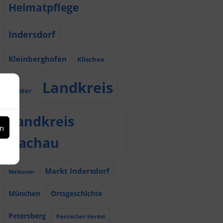
Heimatpflege
Indersdorf
Kleinberghofen
Klischee
Landkreis
Kloster
Landkreis
en
Dachau
Markt Indersdorf
Maibaum
München
Ortsgeschichte
Petersberg
Poetischer Herbst