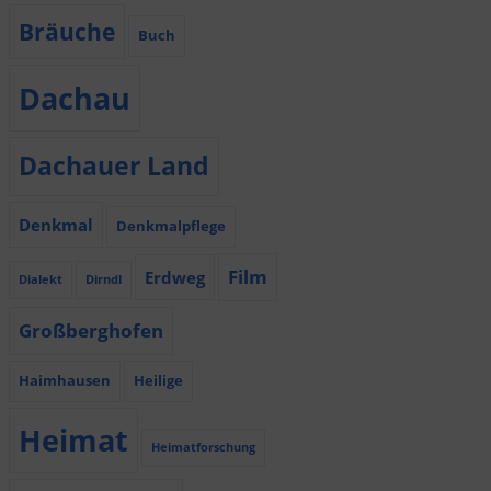
Bräuche
Buch
Dachau
Dachauer Land
Denkmal
Denkmalpflege
Film
Erdweg
Dialekt
Dirndl
Großberghofen
Haimhausen
Heilige
Heimat
Heimatforschung