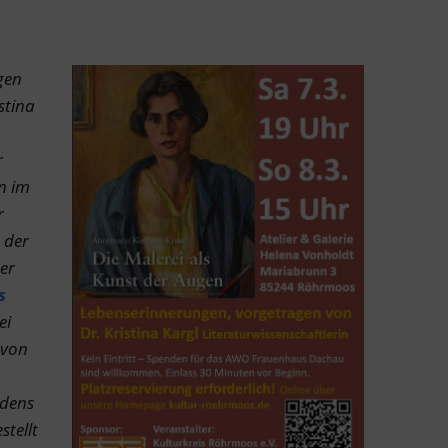
gen
stina
r
n im
r
 der
der
s
ei
 von
rdens
stellt