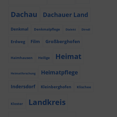
Dachau
Dachauer Land
Denkmal
Denkmalpflege
Dialekt
Dirndl
Film
Großberghofen
Erdweg
Heimat
Haimhausen
Heilige
Heimatpflege
Heimatforschung
Indersdorf
Kleinberghofen
Klischee
Landkreis
Kloster