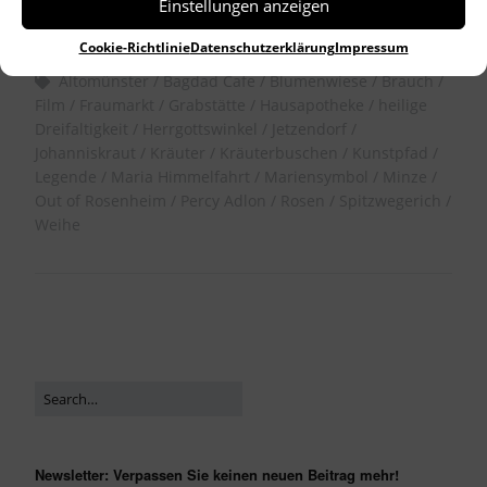
Einstellungen anzeigen
Allgemein
Cookie-Richtlinie
Datenschutzerklärung
Impressum
Altomünster
Bagdad Cafe
Blumenwiese
Brauch
Film
Fraumarkt
Grabstätte
Hausapotheke
heilige
Dreifaltigkeit
Herrgottswinkel
Jetzendorf
Johanniskraut
Kräuter
Kräuterbuschen
Kunstpfad
Legende
Maria Himmelfahrt
Mariensymbol
Minze
Out of Rosenheim
Percy Adlon
Rosen
Spitzwegerich
Weihe
Newsletter: Verpassen Sie keinen neuen Beitrag mehr!