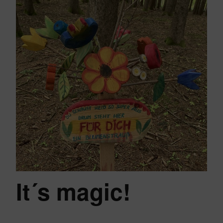
It´s magic!