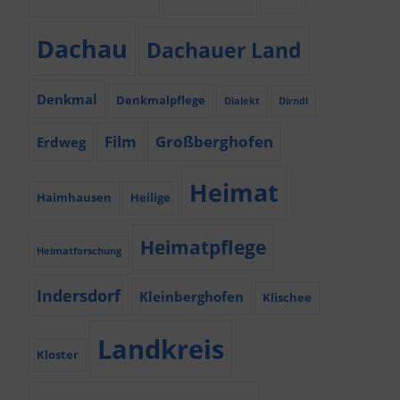
Dachau
Dachauer Land
Denkmal
Denkmalpflege
Dialekt
Dirndl
Film
Großberghofen
Erdweg
Heimat
Haimhausen
Heilige
Heimatpflege
Heimatforschung
Indersdorf
Kleinberghofen
Klischee
Landkreis
Kloster