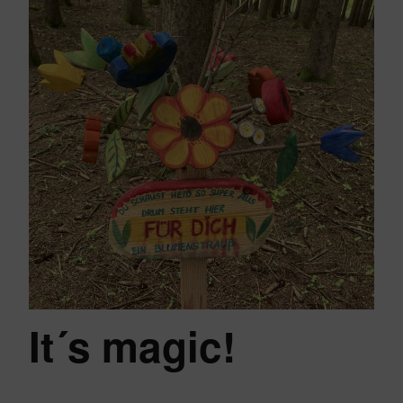
It´s magic!