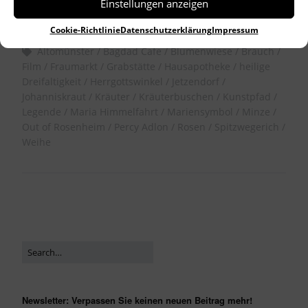
Einstellungen anzeigen
Allgemein
Cookie-Richtlinie
Datenschutzerklärung
Impressum
Altomünster
Bagdad Cafe
Blumenwiese
Brauch
Film
Fraumarkt
Grabstätte
Hausapotheke
heilige
Dreifaltigkeit
Herrgottswinkel
Jetzendorf
Johanniskraut
Kräuter
Kräuterbuschen
Kunstpfad
Legende
Maria Himmelfahrt
Mariensymbol
Minze
Out of Rosenheim
Percy Adlon
Rosen
Spitzwegerich
Weihe
Newsletter: Verpassen Sie keinen neuen Beitrag mehr!