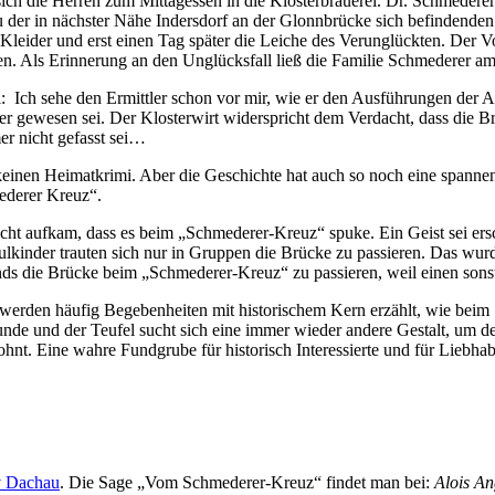
 die Herren zum Mittagessen in die Klosterbrauerei. Dr. Schmederer 
n zu der in nächster Nähe Indersdorf an der Glonnbrücke sich befindend
leider und erst einen Tag später die Leiche des Verunglückten. Der Vo
. Als Erinnerung an den Unglücksfall ließ die Familie Schmederer am 
i: Ich sehe den Ermittler schon vor mir, wie er den Ausführungen der A
 gewesen sei. Der Klosterwirt widerspricht dem Verdacht, dass die Br
r nicht gefasst sei…
) keinen Heimatkrimi. Aber die Geschichte hat auch so noch eine spann
ederer Kreuz“.
cht aufkam, dass es beim „Schmederer-Kreuz“ spuke. Ein Geist sei ersc
inder trauten sich nur in Gruppen die Brücke zu passieren. Das wurde 
ds die Brücke beim „Schmederer-Kreuz“ zu passieren, weil einen sonst
rden häufig Begebenheiten mit historischem Kern erzählt, wie beim S
Hunde und der Teufel sucht sich eine immer wieder andere Gestalt, um
belohnt. Eine wahre Fundgrube für historisch Interessierte und für Lieb
v Dachau
. Die Sage „Vom Schmederer-Kreuz“ findet man bei:
Alois An