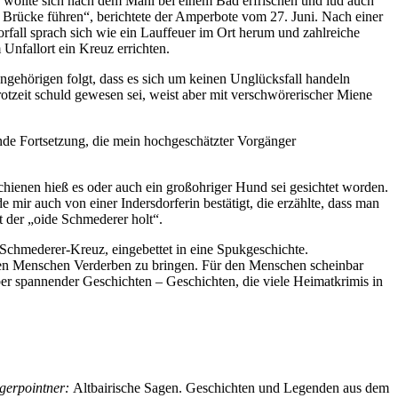
wollte sich nach dem Mahl bei einem Bad erfrischen und lud auch
en Brücke führen“, berichtete der Amperbote vom 27. Juni. Nach einer
rfall sprach sich wie ein Lauffeuer im Ort herum und zahlreiche
Unfallort ein Kreuz errichten.
ngehörigen folgt, dass es sich um keinen Unglücksfall handeln
otzeit schuld gewesen sei, weist aber mit verschwörerischer Miene
ende Fortsetzung, die mein hochgeschätzter Vorgänger
hienen hieß es oder auch ein großohriger Hund sei gesichtet worden.
mir auch von einer Indersdorferin bestätigt, die erzählte, dass man
 der „oide Schmederer holt“.
chmederer-Kreuz, eingebettet in eine Spukgeschichte.
 den Menschen Verderben zu bringen. Für den Menschen scheinbar
haber spannender Geschichten – Geschichten, die viele Heimatkrimis in
gerpointner:
Altbairische Sagen. Geschichten und Legenden aus dem