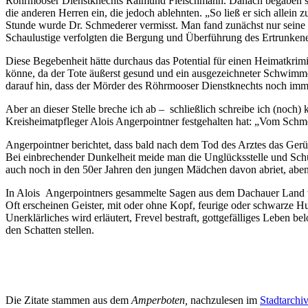
Röhrmooser Dienstknechts Raimund Fleischmann. Danach begaben sich
die anderen Herren ein, die jedoch ablehnten. „So ließ er sich allei
Stunde wurde Dr. Schmederer vermisst. Man fand zunächst nur seine K
Schaulustige verfolgten die Bergung und Überführung des Ertrunkenen
Diese Begebenheit hätte durchaus das Potential für einen Heimatkrim
könne, da der Tote äußerst gesund und ein ausgezeichneter Schwimmer
darauf hin, dass der Mörder des Röhrmooser Dienstknechts noch imme
Aber an dieser Stelle breche ich ab – schließlich schreibe ich (noch
Kreisheimatpfleger Alois Angerpointner festgehalten hat: „Vom Schm
Angerpointner berichtet, dass bald nach dem Tod des Arztes das Gerü
Bei einbrechender Dunkelheit meide man die Unglücksstelle und Schulk
auch noch in den 50er Jahren den jungen Mädchen davon abriet, aben
In Alois Angerpointners gesammelte Sagen aus dem Dachauer Land we
Oft erscheinen Geister, mit oder ohne Kopf, feurige oder schwarze 
Unerklärliches wird erläutert, Frevel bestraft, gottgefälliges Leben 
den Schatten stellen.
Die Zitate stammen aus dem
Amperboten,
nachzulesen im
Stadtarchi