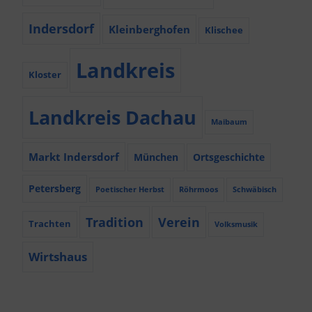
Indersdorf
Kleinberghofen
Klischee
Landkreis
Kloster
Landkreis Dachau
Maibaum
Markt Indersdorf
München
Ortsgeschichte
Petersberg
Poetischer Herbst
Röhrmoos
Schwäbisch
Tradition
Verein
Trachten
Volksmusik
Wirtshaus