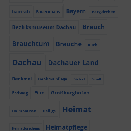
Bayern
bairisch
Bauernhaus
Bergkirchen
Brauch
Bezirksmuseum Dachau
Brauchtum
Bräuche
Buch
Dachau
Dachauer Land
Denkmal
Denkmalpflege
Dialekt
Dirndl
Film
Großberghofen
Erdweg
Heimat
Haimhausen
Heilige
Heimatpflege
Heimatforschung