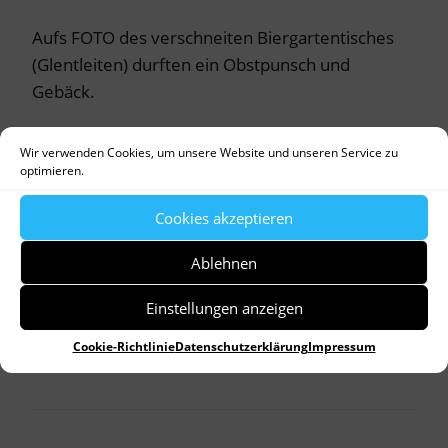
Aufs FOTO des verschneiten Biergartentisches
(Glentleiten) durften ein Obstpunsch und
Gebäck.
Wir verwenden Cookies, um unsere Website und unseren Service zu
optimieren.
by
Dr. Birgitta Unger-Richter
Cookies akzeptieren
Allgemein
Denkmalpflege
Ablehnen
Advent
Bauernhaus
Christbaumschmuck
Christkindlmarkt
Fastfood
Freilichtmuseum
Einstellungen anzeigen
Glentleiten
Handwerk
Heimat
Kapelle
Krippenfigur
Kunsthandwerk
Stall
Tannenbaum
Cookie-Richtlinie
Datenschutzerklärung
Impressum
Vorweihnachtszeit