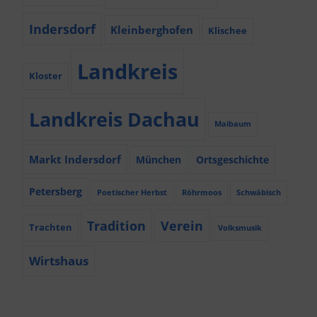
Indersdorf
Kleinberghofen
Klischee
Landkreis
Kloster
Landkreis Dachau
Maibaum
Markt Indersdorf
München
Ortsgeschichte
Petersberg
Poetischer Herbst
Röhrmoos
Schwäbisch
Tradition
Verein
Trachten
Volksmusik
Wirtshaus