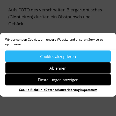
Aufs FOTO des verschneiten Biergartentisches
(Glentleiten) durften ein Obstpunsch und
Gebäck.
Wir verwenden Cookies, um unsere Website und unseren Service zu
optimieren.
by
Dr. Birgitta Unger-Richter
Cookies akzeptieren
Allgemein
Denkmalpflege
Ablehnen
Advent
Bauernhaus
Christbaumschmuck
Christkindlmarkt
Fastfood
Freilichtmuseum
Einstellungen anzeigen
Glentleiten
Handwerk
Heimat
Kapelle
Krippenfigur
Kunsthandwerk
Stall
Tannenbaum
Cookie-Richtlinie
Datenschutzerklärung
Impressum
Vorweihnachtszeit