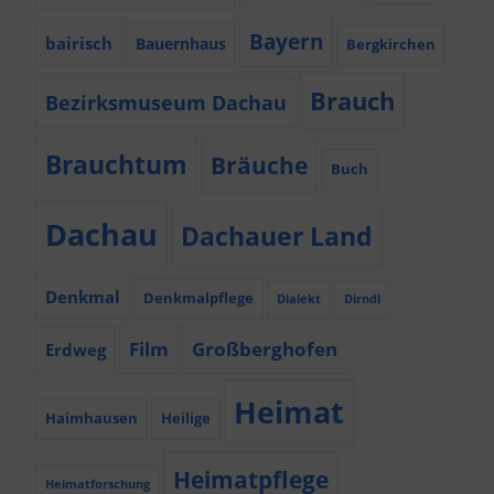
Bayern
bairisch
Bauernhaus
Bergkirchen
Brauch
Bezirksmuseum Dachau
Brauchtum
Bräuche
Buch
Dachau
Dachauer Land
Denkmal
Denkmalpflege
Dialekt
Dirndl
Film
Großberghofen
Erdweg
Heimat
Haimhausen
Heilige
Heimatpflege
Heimatforschung