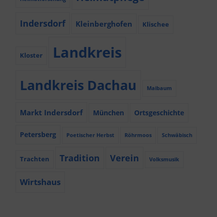
Indersdorf
Kleinberghofen
Klischee
Landkreis
Kloster
Landkreis Dachau
Maibaum
Markt Indersdorf
München
Ortsgeschichte
Petersberg
Poetischer Herbst
Röhrmoos
Schwäbisch
Tradition
Verein
Trachten
Volksmusik
Wirtshaus