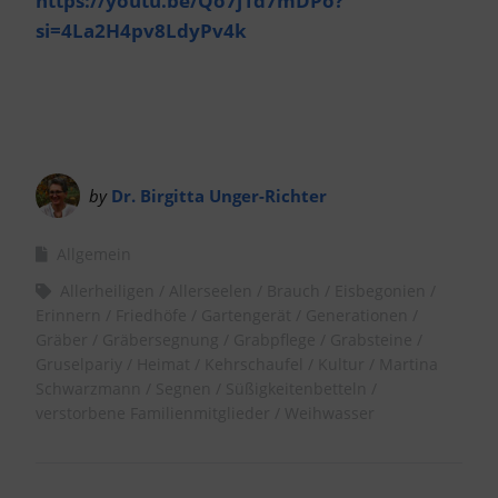
https://youtu.be/Qo7j1d7mDPo?
si=4La2H4pv8LdyPv4k
by
Dr. Birgitta Unger-Richter
Allgemein
Allerheiligen
Allerseelen
Brauch
Eisbegonien
Erinnern
Friedhöfe
Gartengerät
Generationen
Gräber
Gräbersegnung
Grabpflege
Grabsteine
Gruselpariy
Heimat
Kehrschaufel
Kultur
Martina
Schwarzmann
Segnen
Süßigkeitenbetteln
verstorbene Familienmitglieder
Weihwasser