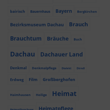
Bayern
bairisch
Bauernhaus
Bergkirchen
Brauch
Bezirksmuseum Dachau
Brauchtum
Bräuche
Buch
Dachau
Dachauer Land
Denkmal
Denkmalpflege
Dialekt
Dirndl
Film
Großberghofen
Erdweg
Heimat
Haimhausen
Heilige
Heimatpflege
Heimatforschung