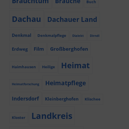
Brauchtum
Bräuche
Buch
Dachau
Dachauer Land
Denkmal
Denkmalpflege
Dialekt
Dirndl
Film
Großberghofen
Erdweg
Heimat
Haimhausen
Heilige
Heimatpflege
Heimatforschung
Indersdorf
Kleinberghofen
Klischee
Landkreis
Kloster