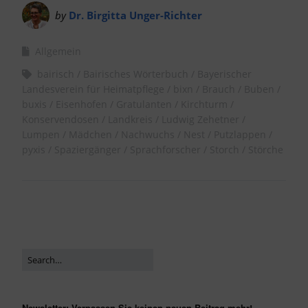
by
Dr. Birgitta Unger-Richter
Allgemein
bairisch
Bairisches Wörterbuch
Bayerischer
Landesverein für Heimatpflege
bixn
Brauch
Buben
buxis
Eisenhofen
Gratulanten
Kirchturm
Konservendosen
Landkreis
Ludwig Zehetner
Lumpen
Mädchen
Nachwuchs
Nest
Putzlappen
pyxis
Spaziergänger
Sprachforscher
Storch
Störche
Newsletter: Verpassen Sie keinen neuen Beitrag mehr!