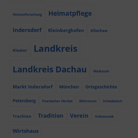
Heimatpflege
Heimatforschung
Indersdorf
Kleinberghofen
Klischee
Landkreis
Kloster
Landkreis Dachau
Maibaum
Markt Indersdorf
München
Ortsgeschichte
Petersberg
Poetischer Herbst
Röhrmoos
Schwäbisch
Tradition
Verein
Trachten
Volksmusik
Wirtshaus