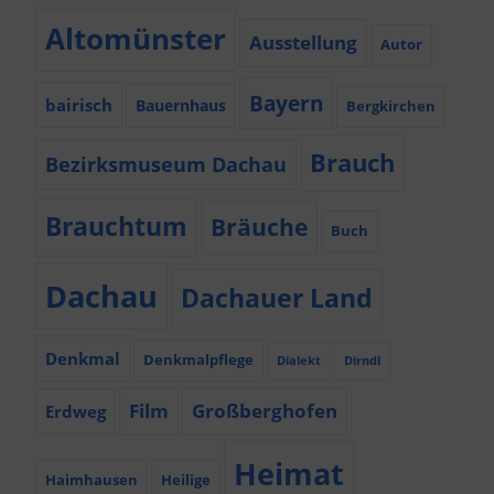
Altomünster
Ausstellung
Autor
Bayern
bairisch
Bauernhaus
Bergkirchen
Brauch
Bezirksmuseum Dachau
Brauchtum
Bräuche
Buch
Dachau
Dachauer Land
Denkmal
Denkmalpflege
Dialekt
Dirndl
Film
Großberghofen
Erdweg
Heimat
Haimhausen
Heilige