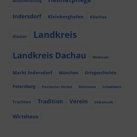
Heimatforschung
Indersdorf
Kleinberghofen
Klischee
Landkreis
Kloster
Landkreis Dachau
Maibaum
Markt Indersdorf
München
Ortsgeschichte
Petersberg
Poetischer Herbst
Röhrmoos
Schwäbisch
Tradition
Verein
Trachten
Volksmusik
Wirtshaus