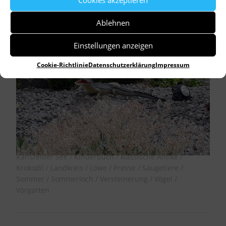
Ablehnen
Einstellungen anzeigen
Cookie-Richtlinie
Datenschutzerklärung
Impressum
by
Dr. Birgitta Unger-Richter
Allgemein
Aktfiguren
Alexander Paglialunga
Bayern
Calimero
Dachau
Emil
Freistaat Bayern
Gabionen
Gartlerin
Geröllfelder
Heimatforscher
Ilsa
Oberbauer
Insekten
Kältestarre
Karlsfeld
Karlsfelder See
Kinderbuch
klassische Antike
Krokodil
Landkreis
Löwe
Presse
Säugetiere
Sommer
Sommerloch
Versteinerung
Vögel
Vorgarten