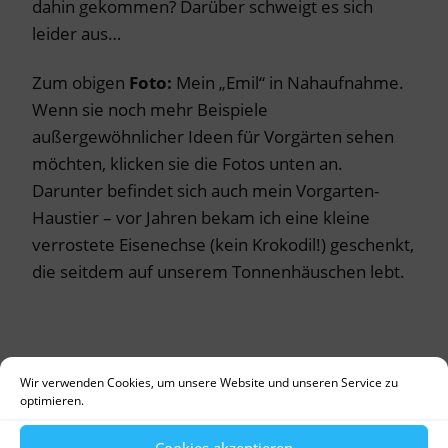
dahin gekommen? Darüber schweigt es sich
leider aus…
Zum obigen
Foto:
Mein „Emil“ in Nahaufnahme.
Wenn sie noch mehr Beispiele
außergewöhnlicher Ideen für Vorgärten sehen
möchten, klicken sie die Fotos unten an.
Darunter befindet sich auch mein Vorgarten-
Haustier – vor Jahren bekam ich eine kleine
verrostete Eisenechse (kein Krokodil!) geschenkt,
die seitdem auf unserem Tonnenhäuschen lebt.
Wir verwenden Cookies, um unsere Website und unseren Service zu
•
•
•
•
optimieren.
Cookies akzeptieren