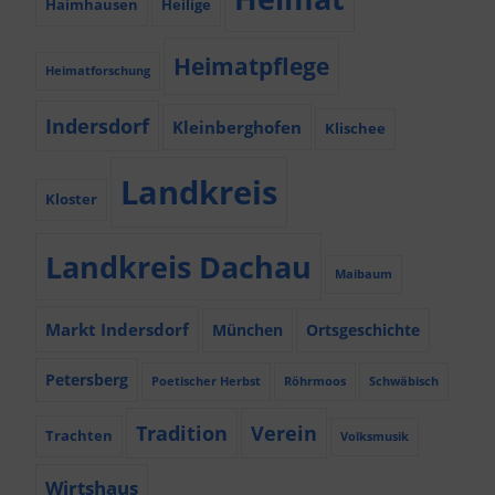
Haimhausen
Heilige
Heimatpflege
Heimatforschung
Indersdorf
Kleinberghofen
Klischee
Landkreis
Kloster
Landkreis Dachau
Maibaum
Markt Indersdorf
München
Ortsgeschichte
Petersberg
Poetischer Herbst
Röhrmoos
Schwäbisch
Tradition
Verein
Trachten
Volksmusik
Wirtshaus