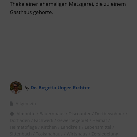
Theke einer ehemaligen Metzgerei, die zu einem
Gasthaus gehörte.
by
Dr. Birgitta Unger-Richter
Allgemein
Almhütte
Bauernhaus
Discounter
Dorfbewohner
Dorfladen
Fachwerk
Gewerbegebiet
Heimat
Heimatpflege
Kirchen
Landkreis
Lebensmittel
Sittenbach
Toskanahaus
Wirtshaus
Zersiedelung