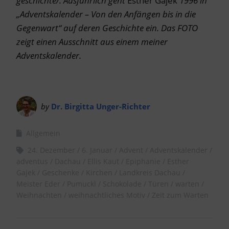
geschichte/.
Ausführlich geht
Esther Gajek
1996 in
„Adventskalender – Von den Anfängen bis in die
Gegenwart“ auf deren Geschichte ein.
Das FOTO
zeigt einen Ausschnitt aus einem meiner
Adventskalender.
by
Dr. Birgitta Unger-Richter
Allgemein
24. Dezember
6. Januar
Advent
Adventskalender
adventus
Dachau
Ellis Kaut
Epiphanie
Esther
Gajek
Geschenke
Kirchen
Landkreis Dachau
Meister Eder
Pumuckl
Schokolade
Türen
warten
Weihnachten
weihnachtliches Motiv
Zeit zum Warten