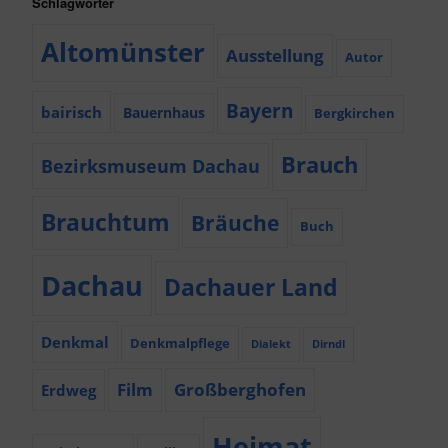
Schlagwörter
Altomünster
Ausstellung
Autor
Bayern
bairisch
Bauernhaus
Bergkirchen
Brauch
Bezirksmuseum Dachau
Brauchtum
Bräuche
Buch
Dachau
Dachauer Land
Denkmal
Denkmalpflege
Dialekt
Dirndl
Film
Großberghofen
Erdweg
Heimat