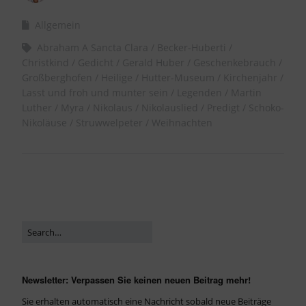
Allgemein
Abraham A Sancta Clara
Becker-Huberti
Christkind
Gedicht
Gerald Huber
Geschenkebrauch
Großberghofen
Heilige
Hutter-Museum
Kirchenjahr
Lasst und froh und munter sein
Legenden
Martin
Luther
Myra
Nikolaus
Nikolauslied
Predigt
Schoko-
Nikoläuse
Struwwelpeter
Weihnachten
Newsletter: Verpassen Sie keinen neuen Beitrag mehr!
Sie erhalten automatisch eine Nachricht sobald neue Beiträge