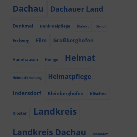
Dachau
Dachauer Land
Denkmal
Denkmalpflege
Dialekt
Dirndl
Film
Großberghofen
Erdweg
Heimat
Haimhausen
Heilige
Heimatpflege
Heimatforschung
Indersdorf
Kleinberghofen
Klischee
Landkreis
Kloster
Landkreis Dachau
Maibaum