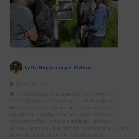
by
Dr. Birgitta Unger-Richter
Denkmalpflege
Archäologische Arbeitsgruppe
archäologische
Stätte
Bayerisches Landesamt für Denkmalpflege
Befestigung
Burg
Denkmäler
Denkmalschutz
Grundbesitz
Hobbyarchäologe
Hutter-Museum
Informationsflyer
Kreisheimatpflege
Landkreis
Dachau
Mammut
Maskottchen
Römerstraße
Untere
Denkmalschutzbehörde
Verkehrssicherheit