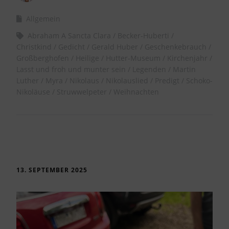
Allgemein
Abraham A Sancta Clara
Becker-Huberti
Christkind
Gedicht
Gerald Huber
Geschenkebrauch
Großberghofen
Heilige
Hutter-Museum
Kirchenjahr
Lasst und froh und munter sein
Legenden
Martin
Luther
Myra
Nikolaus
Nikolauslied
Predigt
Schoko-
Nikoläuse
Struwwelpeter
Weihnachten
13. SEPTEMBER 2025