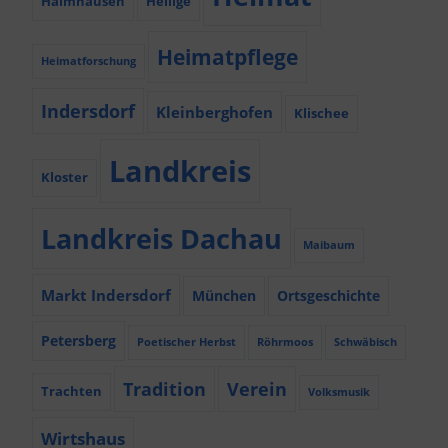
Haimhausen
Heilige
Heimatpflege
Heimatforschung
Indersdorf
Kleinberghofen
Klischee
Landkreis
Kloster
Landkreis Dachau
Maibaum
Markt Indersdorf
München
Ortsgeschichte
Petersberg
Poetischer Herbst
Röhrmoos
Schwäbisch
Tradition
Verein
Trachten
Volksmusik
Wirtshaus