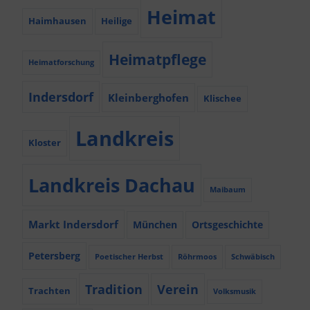
Heimat
Haimhausen
Heilige
Heimatpflege
Heimatforschung
Indersdorf
Kleinberghofen
Klischee
Landkreis
Kloster
Landkreis Dachau
Maibaum
Markt Indersdorf
München
Ortsgeschichte
Petersberg
Poetischer Herbst
Röhrmoos
Schwäbisch
Tradition
Verein
Trachten
Volksmusik