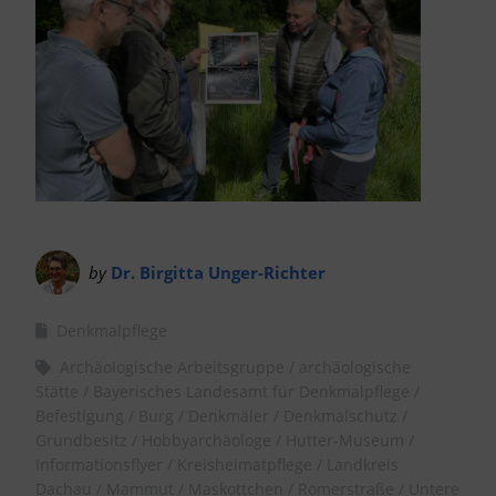
by
Dr. Birgitta Unger-Richter
Denkmalpflege
Archäologische Arbeitsgruppe
archäologische
Stätte
Bayerisches Landesamt für Denkmalpflege
Befestigung
Burg
Denkmäler
Denkmalschutz
Grundbesitz
Hobbyarchäologe
Hutter-Museum
Informationsflyer
Kreisheimatpflege
Landkreis
Dachau
Mammut
Maskottchen
Römerstraße
Untere