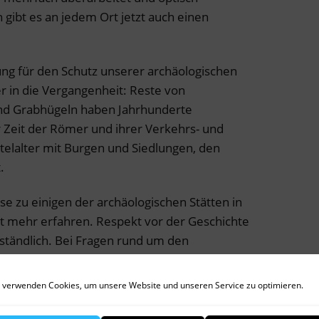
 gibt es an jedem Ort jetzt auch einen
ung für den Schutz unserer archäologischen
r in die Vergangenheit: Reste von
nd Grabhügeln haben Jahrhunderte
r Zeit der Römer und ihrer Verkehrs- und
elalter mit Burgen und Siedlungen, den
.
se zu einigen der archäologischen Stätten in
 mehr erfahren. Respekt vor der Geschichte
rständlich. Bei Fragen rund um den
reisheimatpflege als auch die
Untere
ter Ansprechpartner. Das
Hutter-Museum
in
 verwenden Cookies, um unsere Website und unseren Service zu optimieren.
sierte Besucher eine kleine, aber feine
ndkreis Dachau.