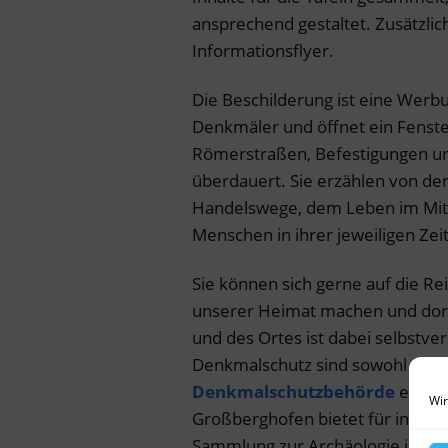
ansprechend gestaltet. Zusätzlich
Informationsflyer.
Die Beschilderung ist eine Werb
Denkmäler und öffnet ein Fenste
Römerstraßen, Befestigungen u
überdauert. Sie erzählen von de
Handelswege, dem Leben im Mitt
Menschen in ihrer jeweiligen Zeit
Sie können sich gerne auf die Rei
unserer Heimat machen und dort
und des Ortes ist dabei selbstve
Denkmalschutz sind sowohl die K
Denkmalschutzbehörde
ein gu
Wir
Großberghofen bietet für interes
Sammlung zur Archäologie im La