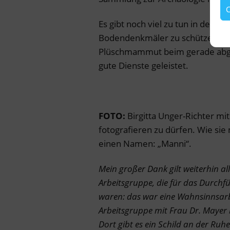
C
Es gibt noch viel zu tun in der Z
Bodendenkmäler zu schützen. Ei
Plüschmammut beim gerade abge
gute Dienste geleistet.
FOTO:
Birgitta Unger-Richter mi
fotografieren zu dürfen. Wie sie
einen Namen: „Manni“.
Mein großer Dank gilt weiterhin al
Arbeitsgruppe, die für das Durchf
waren: das war eine Wahnsinnsarb
Arbeitsgruppe mit Frau Dr. Mayer
Dort g
ibt es ein Schild an der Ruh