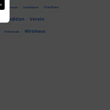
en
Trachten
Röhrmoos
Schwäbisch
Tradition
Verein
Wirtshaus
Volksmusik