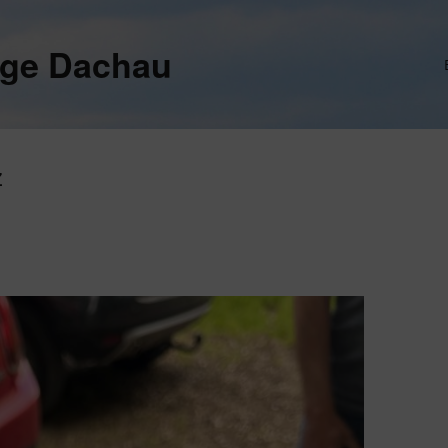
ege Dachau
z