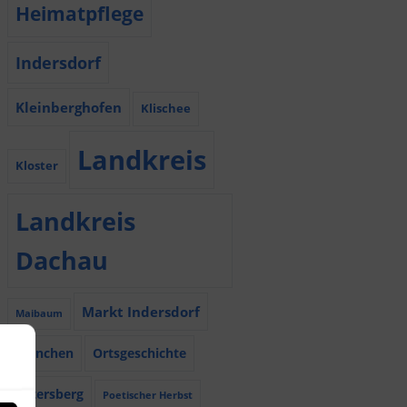
Heimatpflege
Indersdorf
Kleinberghofen
Klischee
Landkreis
Kloster
Landkreis
Dachau
Markt Indersdorf
Maibaum
München
Ortsgeschichte
Petersberg
Poetischer Herbst