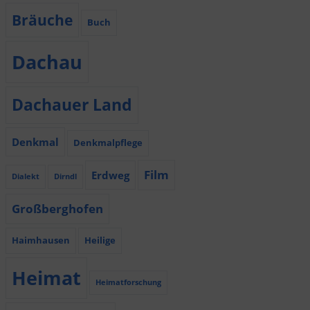
Bräuche
Buch
Dachau
Dachauer Land
Denkmal
Denkmalpflege
Film
Erdweg
Dialekt
Dirndl
Großberghofen
Haimhausen
Heilige
Heimat
Heimatforschung