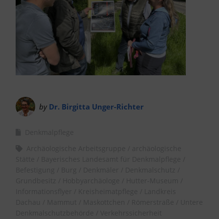
by
Dr. Birgitta Unger-Richter
Denkmalpflege
Archäologische Arbeitsgruppe
archäologische
Stätte
Bayerisches Landesamt für Denkmalpflege
Befestigung
Burg
Denkmäler
Denkmalschutz
Grundbesitz
Hobbyarchäologe
Hutter-Museum
Informationsflyer
Kreisheimatpflege
Landkreis
Dachau
Mammut
Maskottchen
Römerstraße
Untere
Denkmalschutzbehörde
Verkehrssicherheit