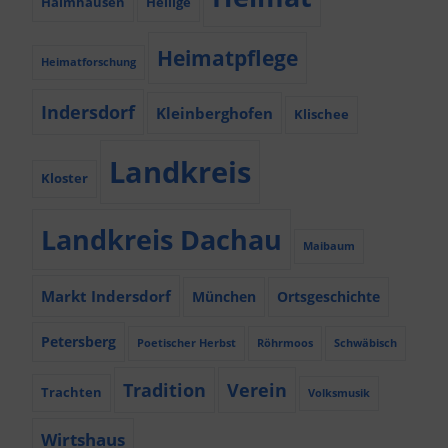
Haimhausen
Heilige
Heimatpflege
Heimatforschung
Indersdorf
Kleinberghofen
Klischee
Landkreis
Kloster
Landkreis Dachau
Maibaum
Markt Indersdorf
München
Ortsgeschichte
Petersberg
Poetischer Herbst
Röhrmoos
Schwäbisch
Tradition
Verein
Trachten
Volksmusik
Wirtshaus