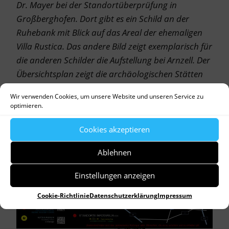
Dr. Mayer bei der Standortüberprüfung in
Großberghofen. Dort g
ibt es ein Schild an der
Ruhebank mit Blick auf das Areal der ehemaligen
Villa Rustica. Das andere Bild zeigt exemplarisch für
die anderen Schilder die Aufstellung bei Arnzell. Der
Übersichtsplan zeigt die archäologischen Stätten
im Landkreis Dachau.
Wir verwenden Cookies, um unsere Website und unseren Service zu
optimieren.
Cookies akzeptieren
Ablehnen
Einstellungen anzeigen
Cookie-Richtlinie
Datenschutzerklärung
Impressum