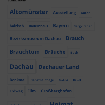
Schlagwörter
Altomünster
Ausstellung
Autor
Bayern
bairisch
Bauernhaus
Bergkirchen
Brauch
Bezirksmuseum Dachau
Brauchtum
Bräuche
Buch
Dachau
Dachauer Land
Denkmal
Denkmalpflege
Dialekt
Dirndl
Film
Großberghofen
Erdweg
Heimat