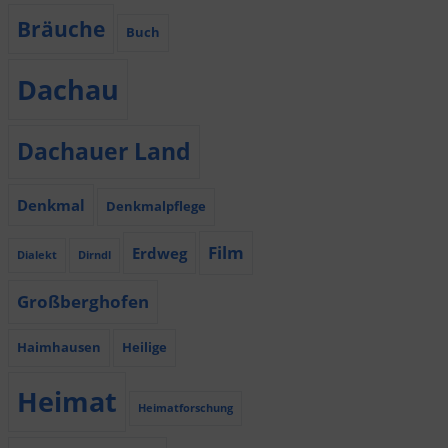
Bräuche
Buch
Dachau
Dachauer Land
Denkmal
Denkmalpflege
Film
Erdweg
Dialekt
Dirndl
Großberghofen
Haimhausen
Heilige
Heimat
Heimatforschung