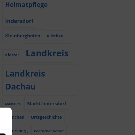
Heimatpflege
Indersdorf
Kleinberghofen
Klischee
Landkreis
Kloster
Landkreis
Dachau
Markt Indersdorf
Maibaum
München
Ortsgeschichte
Petersberg
Poetischer Herbst