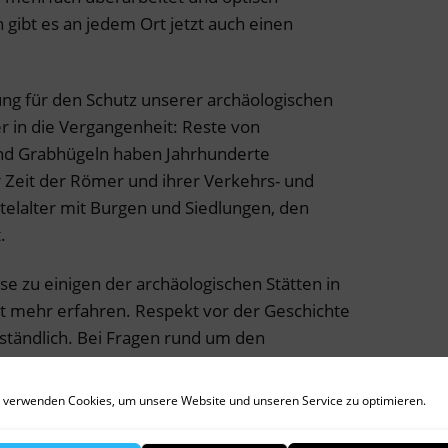
 gibt es an jedem Ort jetzt auch einen
ung für den Schutz unserer archäologischen
r in die Vergangenheit: Reste von
nd Grabhügeln haben Jahrhunderte
r Zeit der Römer und ihrer Verkehrs- und
elalter mit Burgen und Siedlungen, den
.
se zu einigen der archäologischen Stätten in
 mehr erfahren. Respekt vor der Geschichte
rständlich. Bei Fragen rund um den
reisheimatpflege als auch die
Untere
ter Ansprechpartner. Das
Hutter-Museum
in
 verwenden Cookies, um unsere Website und unseren Service zu optimieren.
sierte Besucher eine kleine, aber feine
ndkreis Dachau.