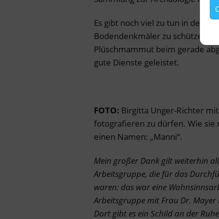
C
Es gibt noch viel zu tun in der Z
Bodendenkmäler zu schützen. Ei
Plüschmammut beim gerade abge
gute Dienste geleistet.
FOTO:
Birgitta Unger-Richter mi
fotografieren zu dürfen. Wie sie
einen Namen: „Manni“.
Mein großer Dank gilt weiterhin al
Arbeitsgruppe, die für das Durchf
waren: das war eine Wahnsinnsarb
Arbeitsgruppe mit Frau Dr. Mayer
Dort g
ibt es ein Schild an der Ruh