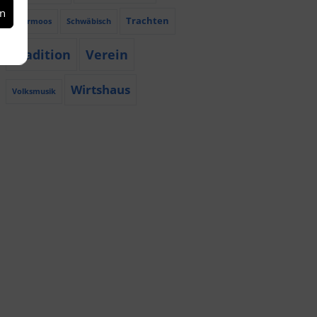
en
Trachten
Röhrmoos
Schwäbisch
Tradition
Verein
Wirtshaus
Volksmusik