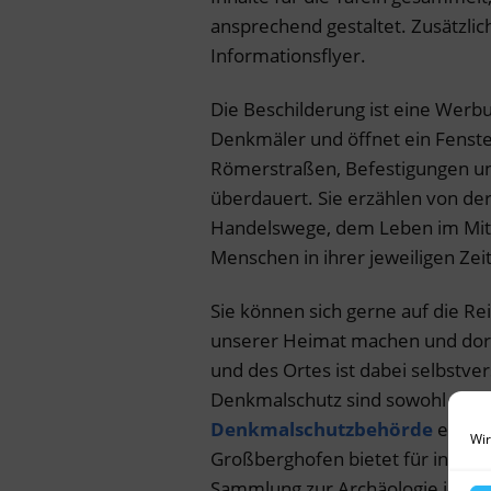
ansprechend gestaltet. Zusätzlich
Informationsflyer.
Die Beschilderung ist eine Werb
Denkmäler und öffnet ein Fenste
Römerstraßen, Befestigungen u
überdauert. Sie erzählen von de
Handelswege, dem Leben im Mitt
Menschen in ihrer jeweiligen Zeit
Sie können sich gerne auf die Rei
unserer Heimat machen und dort
und des Ortes ist dabei selbstve
Denkmalschutz sind sowohl die K
Denkmalschutzbehörde
ein gu
Wir
Großberghofen bietet für interes
Sammlung zur Archäologie im La