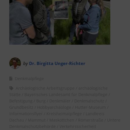
by
Dr. Birgitta Unger-Richter
Denkmalpflege
Archäologische Arbeitsgruppe
archäologische
Stätte
Bayerisches Landesamt für Denkmalpflege
Befestigung
Burg
Denkmäler
Denkmalschutz
Grundbesitz
Hobbyarchäologe
Hutter-Museum
Informationsflyer
Kreisheimatpflege
Landkreis
Dachau
Mammut
Maskottchen
Römerstraße
Untere
Denkmalschutzbehörde
Verkehrssicherheit