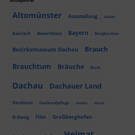
Schlagwörter
Altomünster
Ausstellung
Autor
Bayern
bairisch
Bauernhaus
Bergkirchen
Brauch
Bezirksmuseum Dachau
Brauchtum
Bräuche
Buch
Dachau
Dachauer Land
Denkmal
Denkmalpflege
Dialekt
Dirndl
Film
Großberghofen
Erdweg
Heimat