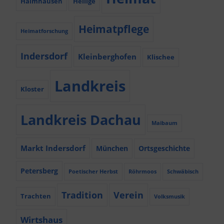
Haimhausen
Heilige
Heimatpflege
Heimatforschung
Indersdorf
Kleinberghofen
Klischee
Landkreis
Kloster
Landkreis Dachau
Maibaum
Markt Indersdorf
München
Ortsgeschichte
Petersberg
Poetischer Herbst
Röhrmoos
Schwäbisch
Tradition
Verein
Trachten
Volksmusik
Wirtshaus