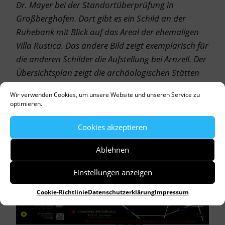
Dr. Mayer bei der Standortüberprüfung in
Großberghofen. Dort g
ibt es ein Schild an der
Ruhebank mit Blick auf das Areal der ehemaligen
Villa Rustica. Das andere Bild zeigt exemplarisch für
die anderen Schilder die Aufstellung bei Arnzell. Der
Übersichtsplan zeigt die archäologischen Stätten
im Landkreis Dachau.
Wir verwenden Cookies, um unsere Website und unseren Service zu
optimieren.
Cookies akzeptieren
Ablehnen
Einstellungen anzeigen
Cookie-Richtlinie
Datenschutzerklärung
Impressum