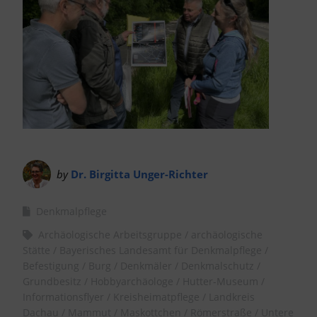
by
Dr. Birgitta Unger-Richter
Denkmalpflege
Archäologische Arbeitsgruppe
archäologische
Stätte
Bayerisches Landesamt für Denkmalpflege
Befestigung
Burg
Denkmäler
Denkmalschutz
Grundbesitz
Hobbyarchäologe
Hutter-Museum
Informationsflyer
Kreisheimatpflege
Landkreis
Dachau
Mammut
Maskottchen
Römerstraße
Untere