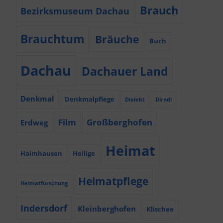
Brauch
Bezirksmuseum Dachau
Brauchtum
Bräuche
Buch
Dachau
Dachauer Land
Denkmal
Denkmalpflege
Dialekt
Dirndl
Film
Großberghofen
Erdweg
Heimat
Haimhausen
Heilige
Heimatpflege
Heimatforschung
Indersdorf
Kleinberghofen
Klischee