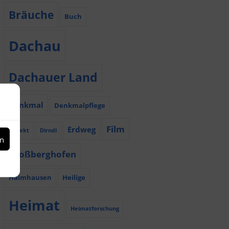
Bräuche
Buch
Dachau
Dachauer Land
Denkmal
Denkmalpflege
Film
Erdweg
Dialekt
Dirndl
en
Großberghofen
Haimhausen
Heilige
Heimat
Heimatforschung