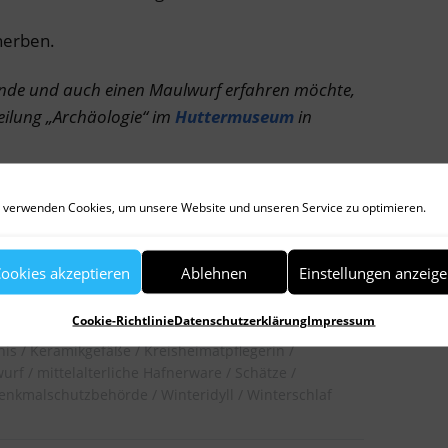
herben.
nde und auch einen Maulwurf erfahren möchte,
teilung „Archäologie“ im
Huttermuseum
in
 verwenden Cookies, um unsere Website und unseren Service zu optimieren.
r
ookies akzeptieren
Ablehnen
Einstellungen anzeig
Cookie-Richtlinie
Datenschutzerklärung
Impressum
Bodendenkmal
buddeln
Denkmalschutzgesetz
nis
Keramikgefäße
Kreisheimatpflegerin
urf
mittelalterliche Hafnerware
Schätze
Denkmalschutzbehörde
Winteridyll
Winterschlaf