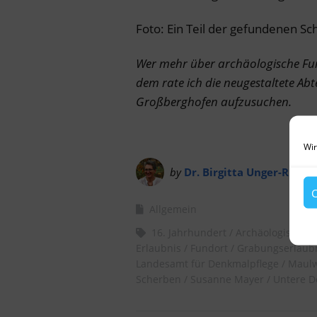
Foto: Ein Teil der gefundenen Sc
Wer mehr über archäologische Fu
dem rate ich die neugestaltete Ab
Großberghofen aufzusuchen.
Wir
by
Dr. Birgitta Unger-Richte
C
Allgemein
16. Jahrhundert
Archäologisch
Erlaubnis
Fundort
Grabungserlaub
Landesamt für Denkmalpflege
Maulw
Scherben
Susanne Mayer
Untere 