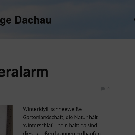
ege Dachau
eralarm
0
Winteridyll, schneeweiße
Gartenlandschaft, die Natur hält
Winterschlaf – nein halt: da sind
diese großen braunen Erdhäufen,