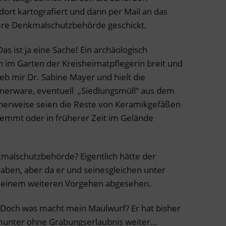
dort kartografiert und dann per Mail an das
ere Denkmalschutzbehörde geschickt.
s ist ja eine Sache! Ein archäologisch
h im Garten der Kreisheimatpflegerin breit und
ieb mir Dr. Sabine Mayer und hielt die
afnerware, eventuell „Siedlungsmüll“ aus dem
cherweise seien die Reste von Keramikgefäßen
mmt oder in früherer Zeit im Gelände
malschutzbehörde? Eigentlich hätte der
aben, aber da er und seinesgleichen unter
n einem weiteren Vorgehen abgesehen.
 Doch was macht mein Maulwurf? Er hat bisher
 munter ohne Grabungserlaubnis weiter…