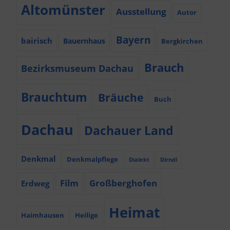
Altomünster
Ausstellung
Autor
Bayern
bairisch
Bauernhaus
Bergkirchen
Brauch
Bezirksmuseum Dachau
Brauchtum
Bräuche
Buch
Dachau
Dachauer Land
Denkmal
Denkmalpflege
Dialekt
Dirndl
Film
Großberghofen
Erdweg
Heimat
Haimhausen
Heilige