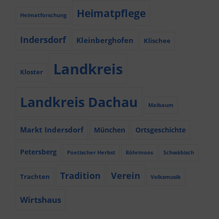
Heimatpflege
Heimatforschung
Indersdorf
Kleinberghofen
Klischee
Landkreis
Kloster
Landkreis Dachau
Maibaum
Markt Indersdorf
München
Ortsgeschichte
Petersberg
Poetischer Herbst
Röhrmoos
Schwäbisch
Tradition
Verein
Trachten
Volksmusik
Wirtshaus