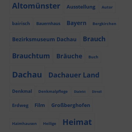
Altomünster
Ausstellung
Autor
Bayern
bairisch
Bauernhaus
Bergkirchen
Brauch
Bezirksmuseum Dachau
Brauchtum
Bräuche
Buch
Dachau
Dachauer Land
Denkmal
Denkmalpflege
Dialekt
Dirndl
Film
Großberghofen
Erdweg
Heimat
Haimhausen
Heilige