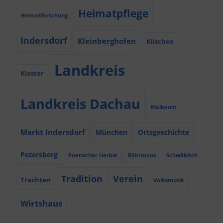
Heimatpflege
Heimatforschung
Indersdorf
Kleinberghofen
Klischee
Landkreis
Kloster
Landkreis Dachau
Maibaum
Markt Indersdorf
München
Ortsgeschichte
Petersberg
Poetischer Herbst
Röhrmoos
Schwäbisch
Tradition
Verein
Trachten
Volksmusik
Wirtshaus