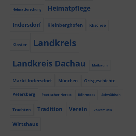
Heimatpflege
Heimatforschung
Indersdorf
Kleinberghofen
Klischee
Landkreis
Kloster
Landkreis Dachau
Maibaum
Markt Indersdorf
München
Ortsgeschichte
Petersberg
Poetischer Herbst
Röhrmoos
Schwäbisch
Tradition
Verein
Trachten
Volksmusik
Wirtshaus