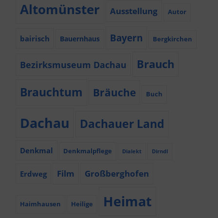
Altomünster
Ausstellung
Autor
Bayern
bairisch
Bauernhaus
Bergkirchen
Brauch
Bezirksmuseum Dachau
Brauchtum
Bräuche
Buch
Dachau
Dachauer Land
Denkmal
Denkmalpflege
Dialekt
Dirndl
Film
Großberghofen
Erdweg
Heimat
Haimhausen
Heilige