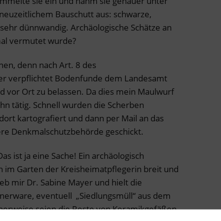
ammelte sie ein und nahm sie genauer unter
 neuzeitlichem Bauschutt aus: schwarze,
T. sehr dünnwandig. Archäologische Schätze an
al vermutet wurde?
hen, denn nach Art. 8 des
der verpflichtet Bodenfunde dem Landesamt
 vor Ort zu belassen. Da dies mein Maulwurf
ihn tätig. Schnell wurden die Scherben
dort kartografiert und dann per Mail an das
ere Denkmalschutzbehörde geschickt.
s ist ja eine Sache! Ein archäologisch
h im Garten der Kreisheimatpflegerin breit und
ieb mir Dr. Sabine Mayer und hielt die
afnerware, eventuell „Siedlungsmüll“ aus dem
cherweise seien die Reste von Keramikgefäßen