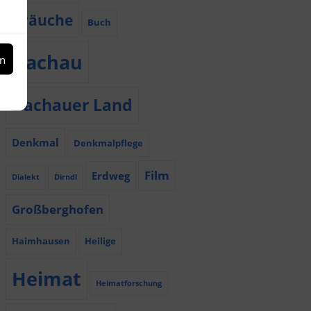
Bräuche
Buch
Dachau
en
Dachauer Land
Denkmal
Denkmalpflege
Film
Erdweg
Dialekt
Dirndl
Großberghofen
Haimhausen
Heilige
Heimat
Heimatforschung