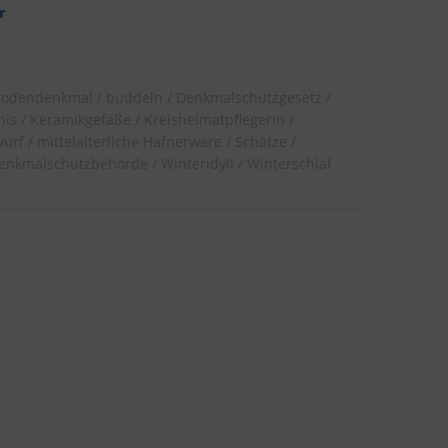
r
Bodendenkmal
buddeln
Denkmalschutzgesetz
nis
Keramikgefäße
Kreisheimatpflegerin
urf
mittelalterliche Hafnerware
Schätze
Denkmalschutzbehörde
Winteridyll
Winterschlaf