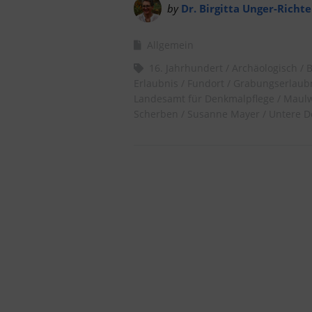
by
Dr. Birgitta Unger-Richte
Allgemein
16. Jahrhundert
Archäologisch
Erlaubnis
Fundort
Grabungserlaub
Landesamt für Denkmalpflege
Maulw
Scherben
Susanne Mayer
Untere 