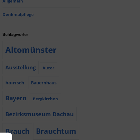
Allgemein
Denkmalpflege
Schlagwörter
Altomünster
Ausstellung
Autor
bairisch
Bauernhaus
Bayern
Bergkirchen
Bezirksmuseum Dachau
Brauchtum
Brauch