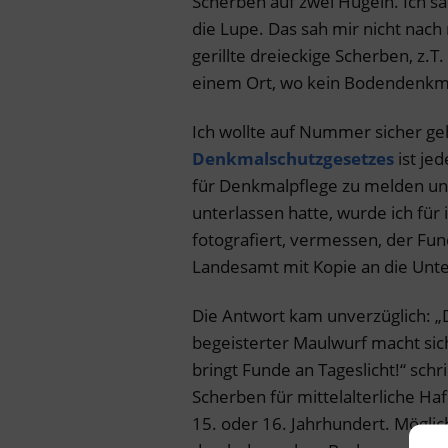
Scherben auf zwei Hügeln. Ich s
die Lupe. Das sah mir nicht nach
gerillte dreieckige Scherben, z.
einem Ort, wo kein Bodendenkm
Ich wollte auf Nummer sicher ge
Denkmalschutzgesetzes
ist je
für Denkmalpflege zu melden und
unterlassen hatte, wurde ich für 
fotografiert, vermessen, der Fun
Landesamt mit Kopie an die Unt
Die Antwort kam unverzüglich: „Da
begeisterter Maulwurf macht sic
bringt Funde an Tageslicht!“ schr
Scherben für mittelalterliche H
15. oder 16. Jahrhundert. Mögli