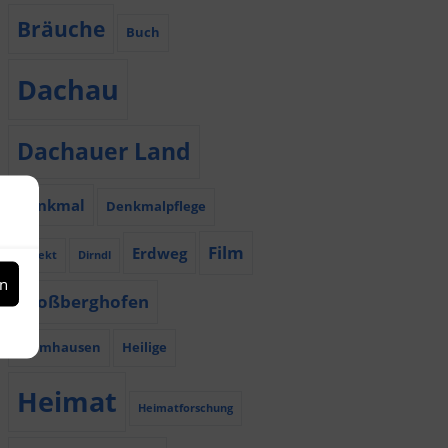
Bräuche
Buch
Dachau
Dachauer Land
Denkmal
Denkmalpflege
Film
Erdweg
Dialekt
Dirndl
en
Großberghofen
Haimhausen
Heilige
Heimat
Heimatforschung