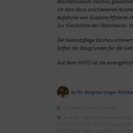
Bezirksmuseum Dachau gewidmet. 
ich dem dazu erschienenen Ausste
Aufsätzen von Susanne Pfisterer-
Zur Geschichte der Überrheiner. In:
Die Heimatpflege Dachau erinnert
Stifter des Baugrundes für die Ge
Auf dem FOTO ist die evangelis
by
Dr. Birgitta Unger-Richte
Allgemein
Denkmalpflege
Amerika
Bezirksmuseum Dachau
Dreschmaschine
Elsass
Gegen das 
Kemmoden
Klee
Landkreis
Landwi