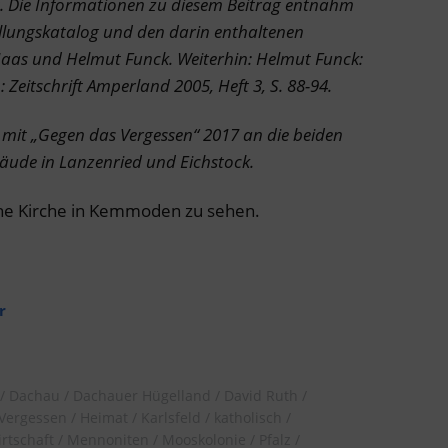
Die Informationen zu diesem Beitrag entnahm
llungskatalog und den darin enthaltenen
Haas und Helmut Funck. Weiterhin: Helmut Funck:
 Zeitschrift Amperland 2005, Heft 3, S. 88-94.
 mit „Gegen das Vergessen“ 2017 an die beiden
bäude in Lanzenried und Eichstock.
che Kirche in Kemmoden zu sehen.
r
Dachau
Dachauer Hügelland
David Ruth
Vergessen
Heimat
Karlsfeld
katholisch
rtschaft
Mennoniten
Mooskolonie
Pfalz