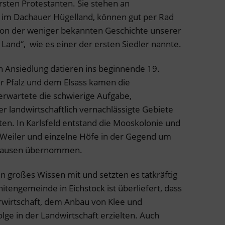
rsten Protestanten. Sie stehen an
en im Dachauer Hügelland, können gut per Rad
on der weniger bekannten Geschichte unserer
Land“, wie es einer der ersten Siedler nannte.
n Ansiedlung datieren ins beginnende 19.
r Pfalz und dem Elsass kamen die
erwartete die schwierige Aufgabe,
r landwirtschaftlich vernachlässigte Gebiete
ten. In Karlsfeld entstand die Mooskolonie und
 Weiler und einzelne Höfe in der Gegend um
shausen übernommen.
 großes Wissen mit und setzten es tatkräftig
itengemeinde in Eichstock ist überliefert, dass
erwirtschaft, dem Anbau von Klee und
lge in der Landwirtschaft erzielten. Auch