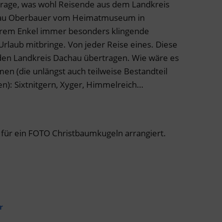
 Frage, was wohl Reisende aus dem Landkreis
au Oberbauer vom Heimatmuseum in
 ihrem Enkel immer besonders klingende
laub mitbringe. Von jeder Reise eines. Diese
den Landkreis Dachau übertragen. Wie wäre es
en (die unlängst auch teilweise Bestandteil
en): Sixtnitgern, Xyger, Himmelreich…
für ein FOTO Christbaumkugeln arrangiert.
r