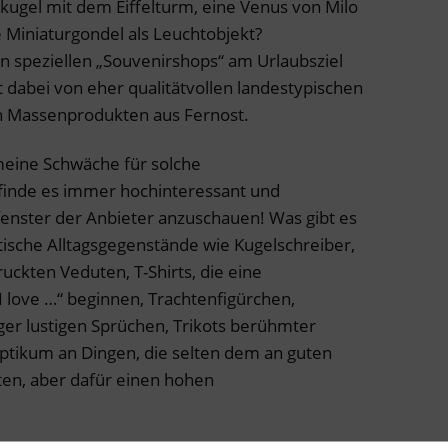
kugel mit dem Eiffelturm, eine Venus von Milo
 Miniaturgondel als Leuchtobjekt?
n speziellen „Souvenirshops“ am Urlaubsziel
 dabei von eher qualitätvollen landestypischen
len Massenprodukten aus Fernost.
 meine Schwäche für solche
 finde es immer hochinteressant und
enster der Anbieter anzuschauen! Was gibt es
ktische Alltagsgegenstände wie Kugelschreiber,
ruckten Veduten, T-Shirts, die eine
I love …“ beginnen, Trachtenfigürchen,
er lustigen Sprüchen, Trikots berühmter
optikum an Dingen, die selten dem an guten
ten, aber dafür einen hohen