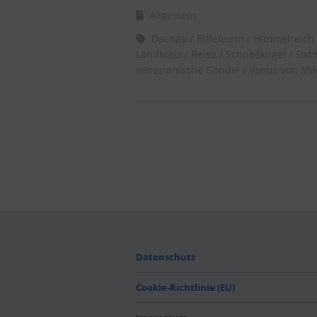
Allgemein
Dachau
Eiffelturm
Himmelreich
Landkreis
Reise
Schneekugel
Sixt
venezianische Gondel
Venus von Mil
Datenschutz
Cookie-Richtlinie (EU)