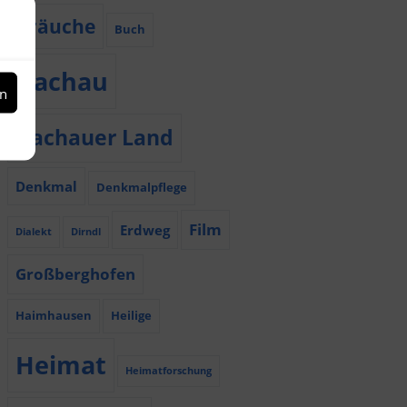
Bräuche
Buch
Dachau
en
Dachauer Land
Denkmal
Denkmalpflege
Film
Erdweg
Dialekt
Dirndl
Großberghofen
Haimhausen
Heilige
Heimat
Heimatforschung