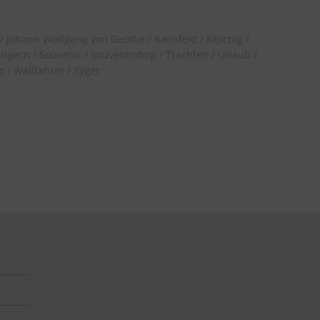
Johann Wolfgang von Geothe
Karlsfeld
kitschig
nitgern
Souvenir
Souvenirshop
Trachten
Urlaub
o
Wallfahrer
Xyger