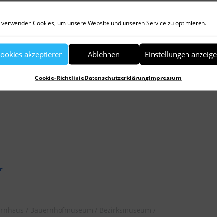
museen-dachauer-land.de
.
 verwenden Cookies, um unsere Website und unseren Service zu optimieren.
ookies akzeptieren
Ablehnen
Einstellungen anzeig
karte, die Bestandteil des neues Werbeflyers
Cookie-Richtlinie
Datenschutzerklärung
Impressum
r
rnhaus
Bauernhofmuseum
Bezirksmuseum