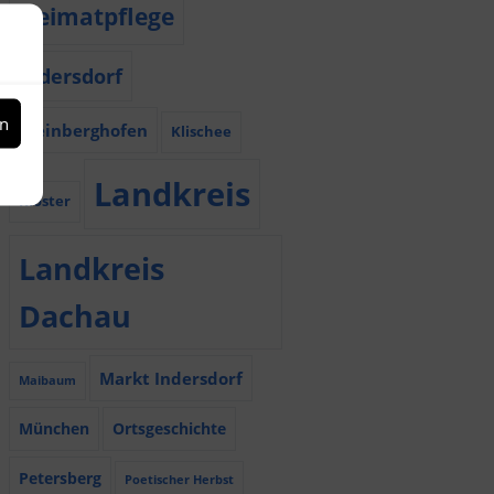
Heimatpflege
Indersdorf
en
Kleinberghofen
Klischee
Landkreis
Kloster
Landkreis
Dachau
Markt Indersdorf
Maibaum
München
Ortsgeschichte
Petersberg
Poetischer Herbst