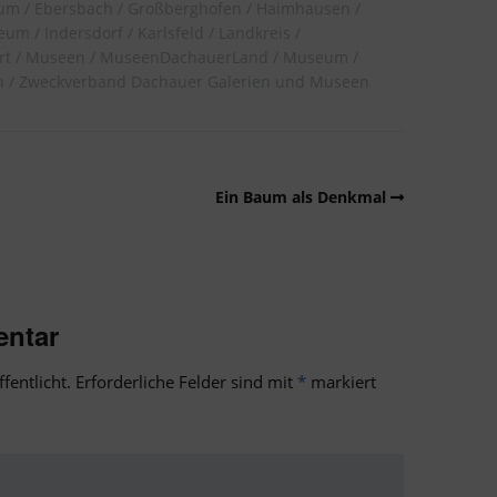
eum
Ebersbach
Großberghofen
Haimhausen
seum
Indersdorf
Karlsfeld
Landkreis
rt
Museen
MuseenDachauerLand
Museum
n
Zweckverband Dachauer Galerien und Museen
Ein Baum als Denkmal
entar
fentlicht.
Erforderliche Felder sind mit
*
markiert