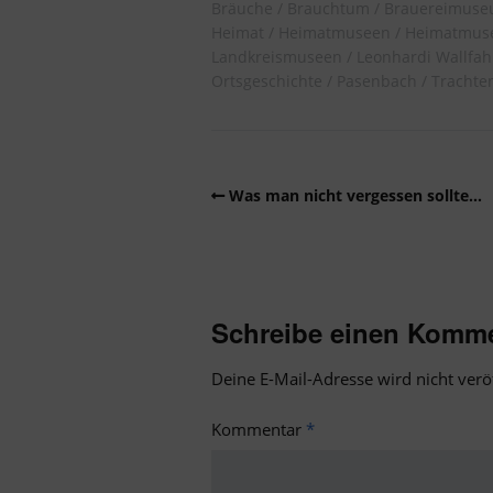
Bräuche
Brauchtum
Brauereimus
Heimat
Heimatmuseen
Heimatmu
Landkreismuseen
Leonhardi Wallfah
Ortsgeschichte
Pasenbach
Trachte
Was man nicht vergessen sollte…
Schreibe einen Komm
Deine E-Mail-Adresse wird nicht veröf
Kommentar
*