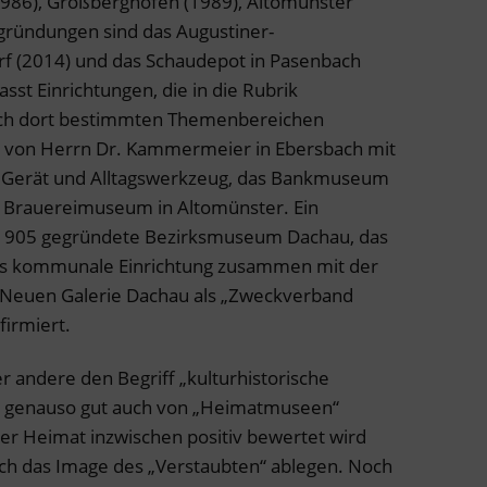
986), Großberghofen (1989), Altomünster
ugründungen sind das Augustiner-
 (2014) und das Schaudepot in Pasenbach
sst Einrichtungen, die in die Rubrik
ich dort bestimmten Themenbereichen
von Herrn Dr. Kammermeier in Ebersbach mit
 Gerät und Alltagswerkzeug, das Bankmuseum
s Brauereimuseum in Altomünster. Ein
ts 1905 gegründete Bezirksmuseum Dachau, das
als kommunale Einrichtung zusammen mit der
 Neuen Galerie Dachau als „Zweckverband
irmiert.
er andere den Begriff „kulturhistorische
ja genauso gut auch von „Heimatmuseen“
er Heimat inzwischen positiv bewertet wird
h das Image des „Verstaubten“ ablegen. Noch