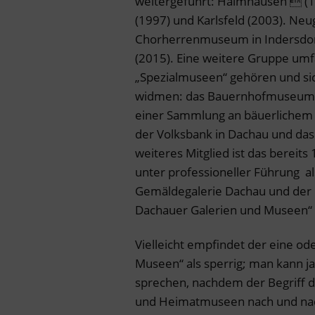
weitergeführt: Haimhausen  (1
(1997) und Karlsfeld (2003). Ne
Chorherrenmuseum in Indersdorf
(2015). Eine weitere Gruppe umfa
„Spezialmuseen“ gehören und s
widmen: das Bauernhofmuseum 
einer Sammlung an bäuerlichem
der Volksbank in Dachau und da
weiteres Mitglied ist das berei
unter professioneller Führung 
Gemäldegalerie Dachau und der
Dachauer Galerien und Museen“ f
Vielleicht empfindet der eine od
Museen“ als sperrig; man kann 
sprechen, nachdem der Begriff d
und Heimatmuseen nach und nac