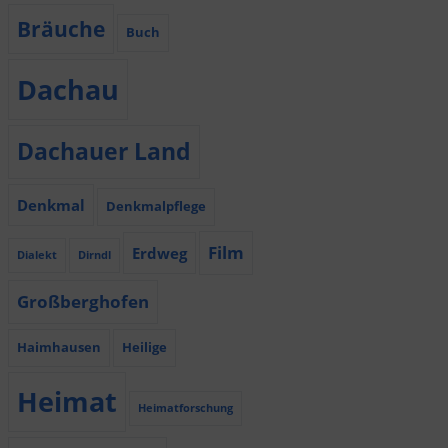
Bräuche
Buch
Dachau
Dachauer Land
Denkmal
Denkmalpflege
Film
Erdweg
Dialekt
Dirndl
Großberghofen
Haimhausen
Heilige
Heimat
Heimatforschung