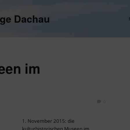
ege Dachau
een im
0
1. November 2015: die
kulturhistorischen Museen im