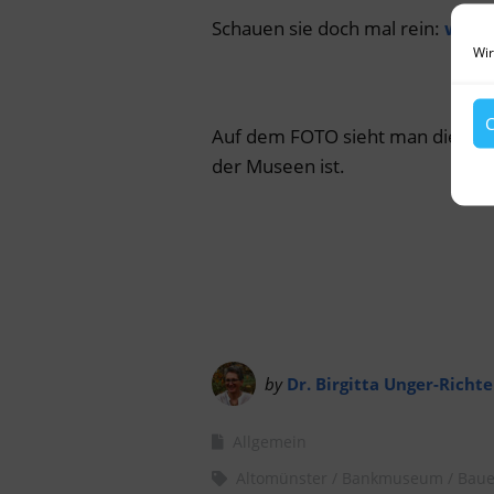
Schauen sie doch mal rein:
www.
Wir
C
Auf dem FOTO sieht man die Land
der Museen ist.
by
Dr. Birgitta Unger-Richte
Allgemein
Altomünster
Bankmuseum
Baue