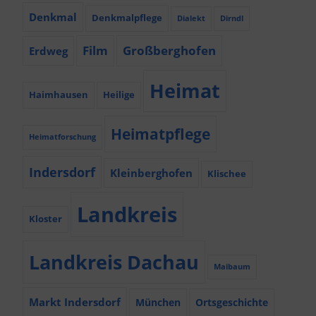
Denkmal
Denkmalpflege
Dialekt
Dirndl
Film
Großberghofen
Erdweg
Heimat
Haimhausen
Heilige
Heimatpflege
Heimatforschung
Indersdorf
Kleinberghofen
Klischee
Landkreis
Kloster
Landkreis Dachau
Maibaum
Markt Indersdorf
München
Ortsgeschichte