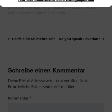
Cookie-Richtlinie
Datenschutzerklärung
Impressum
Auslöse
Bier
Bräuche
Brauchtum
Brotzeit
Diebstahl
Heimatpflege
Maibaum
Maibaumklau
Paul Ernst Rattelmüller
Tradition
Deafs a bissal mehra sei?
Do you speak Bavarian?
Schreibe einen Kommentar
Deine E-Mail-Adresse wird nicht veröffentlicht.
Erforderliche Felder sind mit
*
markiert
Kommentar
*