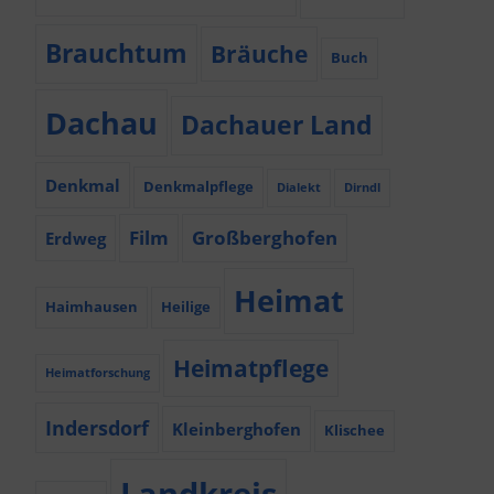
Brauchtum
Bräuche
Buch
Dachau
Dachauer Land
Denkmal
Denkmalpflege
Dialekt
Dirndl
Film
Großberghofen
Erdweg
Heimat
Haimhausen
Heilige
Heimatpflege
Heimatforschung
Indersdorf
Kleinberghofen
Klischee