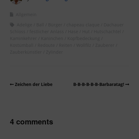
Allgemein
Adelige
Ball
Bürger
chapeau claque
Dachauer
Schloss
festlicher Anlass
Hase
Hut
Hutschachtel
Kaminkehrer
Kaninchen
Kopfbedeckung
Kostümball
Redoute
Reiten
Wollfilz
Zauberer
Zauberkünstler
Zylinder
Zeichen der Liebe
B-B-B-B-B-B-Barbaratag!
4 comments