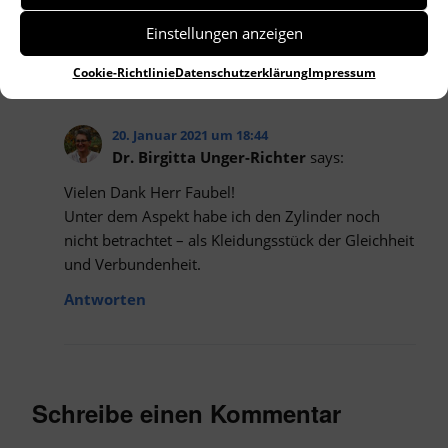
Julius faubel
Einstellungen anzeigen
Antworten
Cookie-Richtlinie
Datenschutzerklärung
Impressum
20. Januar 2021 um 18:44
Dr. Birgitta Unger-Richter
says:
Vielen Dank Herr Faubel!
Unter dem Aspekt habe ich den Zylinder noch
nicht betrachtet – als Kleidungsstück der Gleichheit
und Verbundenheit.
Antworten
Schreibe einen Kommentar