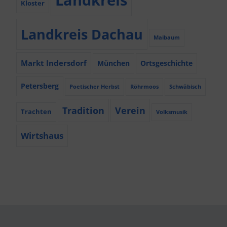
Landkreis
Kloster
Landkreis Dachau
Maibaum
Markt Indersdorf
München
Ortsgeschichte
Petersberg
Poetischer Herbst
Röhrmoos
Schwäbisch
Tradition
Verein
Trachten
Volksmusik
Wirtshaus