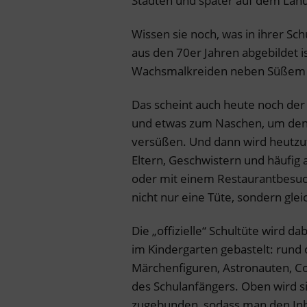
Städten und später auf dem Land
Wissen sie noch, was in ihrer Sc
aus den 70er Jahren abgebildet is
Wachsmalkreiden neben Süßem 
Das scheint auch heute noch der 
und etwas zum Naschen, um den 
versüßen. Und dann wird heutzu
Eltern, Geschwistern und häufig
oder mit einem Restaurantbesuch
nicht nur eine Tüte, sondern gle
Die „offizielle“ Schultüte wird d
im Kindergarten gebastelt: rund 
Märchenfiguren, Astronauten, Co
des Schulanfängers. Oben wird s
zugebunden, sodass man den Inha