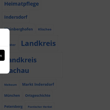
Heimatpflege
Indersdorf
Kleinberghofen
Klischee
Landkreis
Kloster
en
Landkreis
Dachau
Markt Indersdorf
Maibaum
München
Ortsgeschichte
Petersberg
Poetischer Herbst