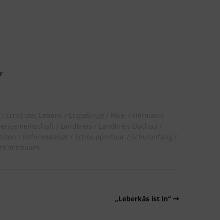
r
Ernst des Lebens
Erzgebirge
Fibel
Hermann
sengemeinschaft
Landkreis
Landkreis Dachau
Osten
Referendariat
Schnuppertour
Schulanfang
rtütenbaum
„Leberkäs ist in“