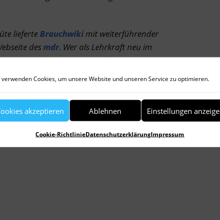
te lieferte
Brauchwiki
mit weiterführender
Webseite des
mdr
. Wer als Lehrkraft neu im
 zu einer „Schnuppertour“ mit der
mber eingeladen. Bei der nachmittäglichen
 verwenden Cookies, um unsere Website und unseren Service zu optimieren.
ltur und viele Ansprechpartner kennenlernen.
ookies akzeptieren
Ablehnen
Einstellungen anzeig
Cookie-Richtlinie
Datenschutzerklärung
Impressum