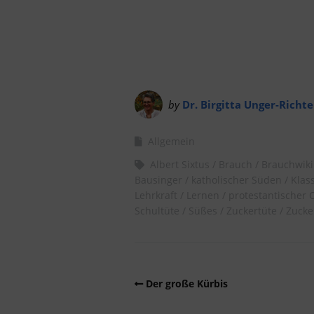
by
Dr. Birgitta Unger-Richte
Allgemein
Albert Sixtus
Brauch
Brauchwiki
Bausinger
katholischer Süden
Klas
Lehrkraft
Lernen
protestantischer 
Schultüte
Süßes
Zuckertüte
Zucke
Der große Kürbis