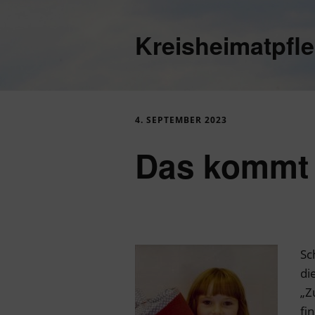
Kreisheimatpfl
4. SEPTEMBER 2023
Das kommt i
Sc
di
„Z
fi