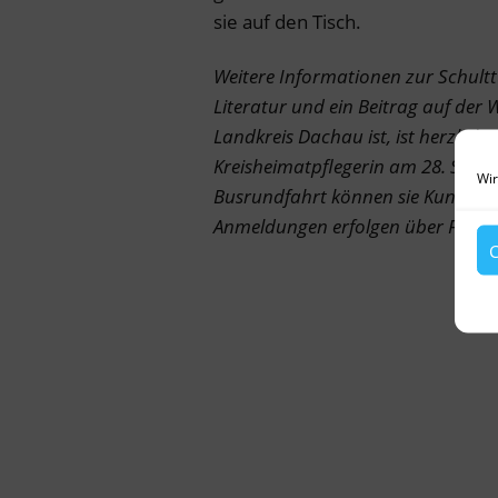
sie auf den Tisch.
Weitere Informationen zur Schulttü
Literatur und ein Beitrag auf der 
Landkreis Dachau ist, ist herzlich
Kreisheimatpflegerin am 28. Septe
Wir
Busrundfahrt können sie Kunst, Ku
Anmeldungen erfolgen über FIBS.
C