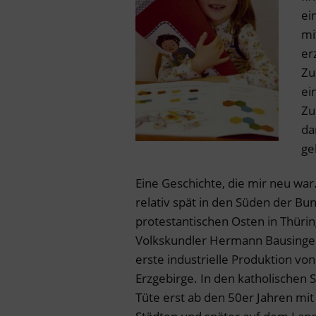
ei
mi
er
Zu
ei
Zu
da
ge
Eine Geschichte, die mir neu wa
relativ spät in den Süden der Bu
protestantischen Osten in Thürin
Volkskundler Hermann Bausinger
erste industrielle Produktion vo
Erzgebirge. In den katholischen 
Tüte erst ab den 50er Jahren mi