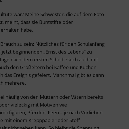
.
hultüte war? Meine Schwester, die auf dem Foto
t, meint, dass sie Buntstifte oder
erhalten habe.
Brauch zu sein: Nützliches für den Schulanfang
jetzt beginnenden „Ernst des Lebens“ zu
tage nach dem ersten Schulbesuch auch mit
 auch den Großeltern bei Kaffee und Kuchen
 das Ereignis gefeiert. Manchmal gibt es dann
ich mehrere.
abei häufig von den Müttern oder Vätern bereits
oder vieleckig mit Motiven wie
micfiguren, Pferden, Feen – je nach Vorlieben
ie mit einem Krepppapier oder Stoff
lt nicht sehen kann. So bleibt die Spannung