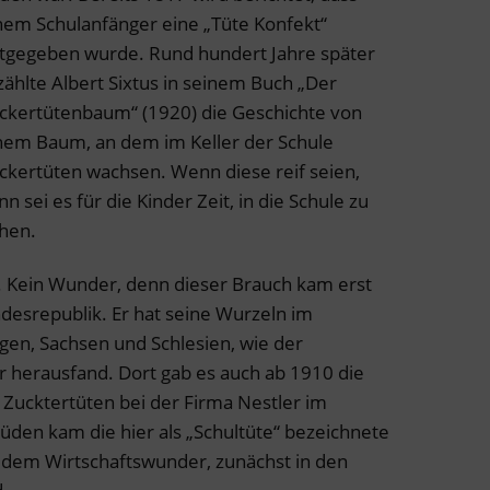
nem Schulanfänger eine „Tüte Konfekt“
tgegeben wurde. Rund hundert Jahre später
zählte Albert Sixtus in seinem Buch „Der
ckertütenbaum“ (1920) die Geschichte von
nem Baum, an dem im Keller der Schule
ckertüten wachsen. Wenn diese reif seien,
nn sei es für die Kinder Zeit, in die Schule zu
hen.
r. Kein Wunder, denn dieser Brauch kam erst
ndesrepublik. Er hat seine Wurzeln im
gen, Sachsen und Schlesien, wie der
 herausfand. Dort gab es auch ab 1910 die
n Zucktertüten bei der Firma Nestler im
Süden kam die hier als „Schultüte“ bezeichnete
t dem Wirtschaftswunder, zunächst in den