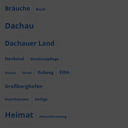
Bräuche
Buch
Dachau
Dachauer Land
Denkmal
Denkmalpflege
Film
Erdweg
Dialekt
Dirndl
Großberghofen
Haimhausen
Heilige
Heimat
Heimatforschung