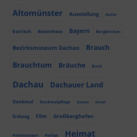
Altomünster
Ausstellung
Autor
Bayern
bairisch
Bauernhaus
Bergkirchen
Brauch
Bezirksmuseum Dachau
Brauchtum
Bräuche
Buch
Dachau
Dachauer Land
Denkmal
Denkmalpflege
Dialekt
Dirndl
Film
Großberghofen
Erdweg
Heimat
Haimhausen
Heilige