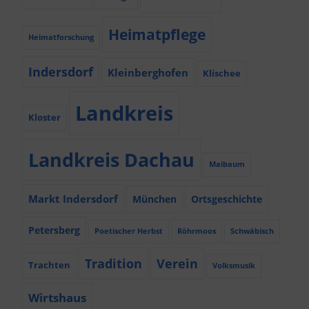
Heimatpflege
Heimatforschung
Indersdorf
Kleinberghofen
Klischee
Landkreis
Kloster
Landkreis Dachau
Maibaum
Markt Indersdorf
München
Ortsgeschichte
Petersberg
Poetischer Herbst
Röhrmoos
Schwäbisch
Tradition
Verein
Trachten
Volksmusik
Wirtshaus