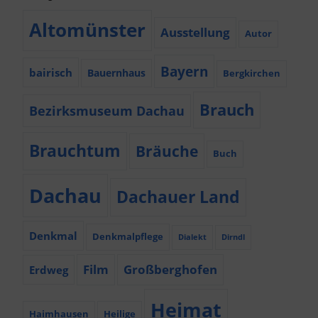
Altomünster
Ausstellung
Autor
Bayern
bairisch
Bauernhaus
Bergkirchen
Brauch
Bezirksmuseum Dachau
Brauchtum
Bräuche
Buch
Dachau
Dachauer Land
Denkmal
Denkmalpflege
Dialekt
Dirndl
Film
Großberghofen
Erdweg
Heimat
Haimhausen
Heilige