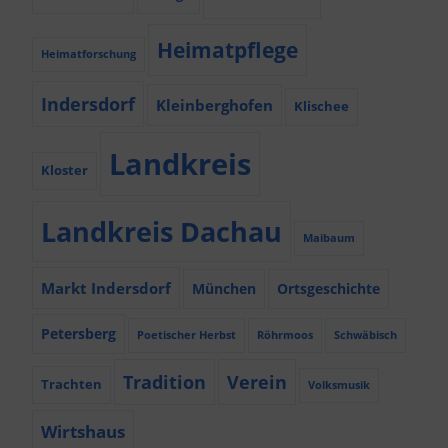
Heimatpflege
Heimatforschung
Indersdorf
Kleinberghofen
Klischee
Landkreis
Kloster
Landkreis Dachau
Maibaum
Markt Indersdorf
München
Ortsgeschichte
Petersberg
Poetischer Herbst
Röhrmoos
Schwäbisch
Tradition
Verein
Trachten
Volksmusik
Wirtshaus