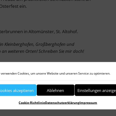
Osterfest ein.
terbrunnen in Altomünster, St. Altohof.
in Kleinberghofen, Großberghofen und
 an weiteren Orten! Schreiben Sie mir doch!
 verwenden Cookies, um unsere Website und unseren Service zu optimieren.
ookies akzeptieren
Ablehnen
Einstellungen anzeig
r
Cookie-Richtlinie
Datenschutzerklärung
Impressum