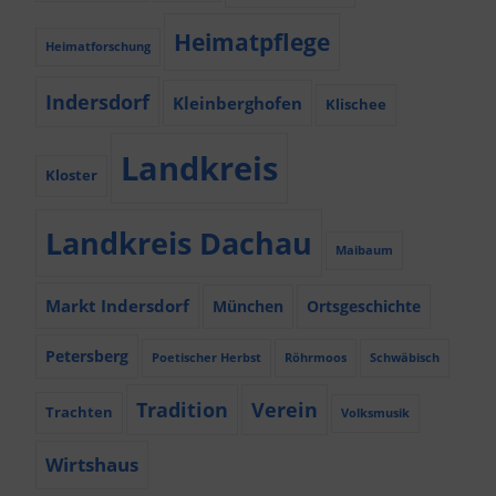
Heimatpflege
Heimatforschung
Indersdorf
Kleinberghofen
Klischee
Landkreis
Kloster
Landkreis Dachau
Maibaum
Markt Indersdorf
München
Ortsgeschichte
Petersberg
Poetischer Herbst
Röhrmoos
Schwäbisch
Tradition
Verein
Trachten
Volksmusik
Wirtshaus