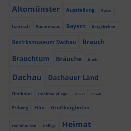
Altomünster
Ausstellung
Autor
Bayern
bairisch
Bauernhaus
Bergkirchen
Brauch
Bezirksmuseum Dachau
Brauchtum
Bräuche
Buch
Dachau
Dachauer Land
Denkmal
Denkmalpflege
Dialekt
Dirndl
Film
Großberghofen
Erdweg
Heimat
Haimhausen
Heilige