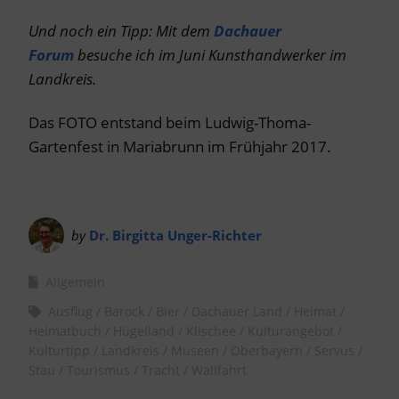
Und noch ein Tipp: Mit dem
Dachauer
Forum
besuche ich im Juni Kunsthandwerker im
Landkreis.
Das FOTO entstand beim Ludwig-Thoma-
Gartenfest in Mariabrunn im Frühjahr 2017.
by
Dr. Birgitta Unger-Richter
Allgemein
Ausflug
Barock
Bier
Dachauer Land
Heimat
Heimatbuch
Hügelland
Klischee
Kulturangebot
Kulturtipp
Landkreis
Museen
Oberbayern
Servus
Stau
Tourismus
Tracht
Wallfahrt