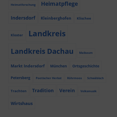
Heimatpflege
Heimatforschung
Indersdorf
Kleinberghofen
Klischee
Landkreis
Kloster
Landkreis Dachau
Maibaum
Markt Indersdorf
München
Ortsgeschichte
Petersberg
Poetischer Herbst
Röhrmoos
Schwäbisch
Tradition
Verein
Trachten
Volksmusik
Wirtshaus