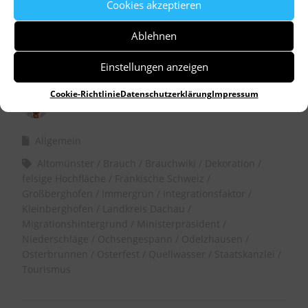
Cookies akzeptieren
Ablehnen
Einstellungen anzeigen
Cookie-Richtlinie
Datenschutzerklärung
Impressum
by
Dr. Birgitta Unger-Richter
Allgemein
Altomünster
Brauch
Brauchwiki
Dekoration
felsige Hochfläche
Fränkische Schweiz
Großberghofen
Immergrün
Integrationsfaktor
Kleinberghofen
Landkreis Dachau
Migrationshintergrund
Ministerpräsident
Niederschläge
Ochsengespann
Odelzhausen
Osterbrunnen
Osterfest
Quellwasser
Staatskanzlei
Tourismus