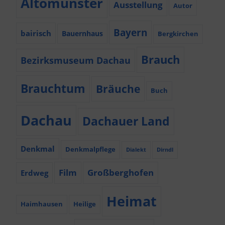
Altomünster
Ausstellung
Autor
Bayern
bairisch
Bauernhaus
Bergkirchen
Brauch
Bezirksmuseum Dachau
Brauchtum
Bräuche
Buch
Dachau
Dachauer Land
Denkmal
Denkmalpflege
Dialekt
Dirndl
Film
Großberghofen
Erdweg
Heimat
Haimhausen
Heilige