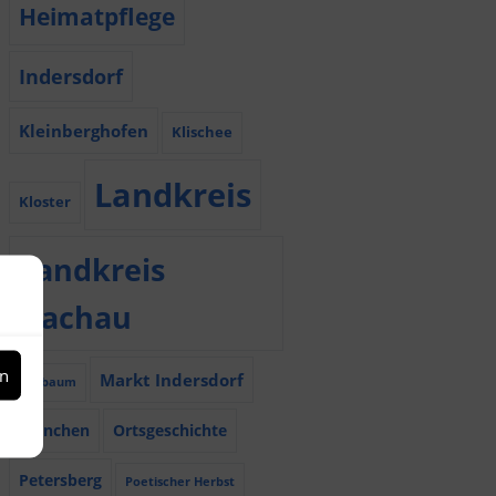
Heimatpflege
Indersdorf
Kleinberghofen
Klischee
Landkreis
Kloster
Landkreis
Dachau
en
Markt Indersdorf
Maibaum
München
Ortsgeschichte
Petersberg
Poetischer Herbst