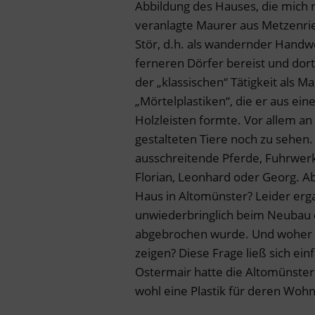
Abbildung des Hauses, die mich n
veranlagte Maurer aus Metzenrie
Stör, d.h. als wandernder Hand
ferneren Dörfer bereist und do
der „klassischen“ Tätigkeit als 
„Mörtelplastiken“, die er aus e
Holzleisten formte. Vor allem an
gestalteten Tiere noch zu sehen
ausschreitende Pferde, Fuhrwerk
Florian, Leonhard oder Georg. Ab
Haus in Altomünster? Leider erg
unwiederbringlich beim Neubau e
abgebrochen wurde. Und woher ka
zeigen? Diese Frage ließ sich ei
Ostermair hatte die Altomünstere
wohl eine Plastik für deren Wohn