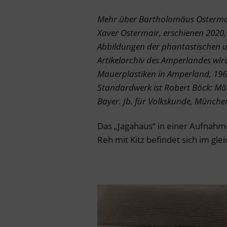
Mehr über Bartholomäus Ostermai
Xaver Ostermair, erschienen 2020, 
Abbildungen der phantastischen u
Artikelarchiv des Amperlandes wir
Mauerplastiken in Amperland, 1967
Standardwerk ist Robert Böck: Mör
Bayer. Jb. für Volkskunde, Münche
Das „Jagahaus“ in einer Aufnahme
Reh mit Kitz befindet sich im gle