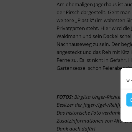
Am ehemaligen Jägerhaus ist auc
der Pirsch dargestellt. Geht man 
weitere „Plastik“ (im wahrsten Si
Privatgarten steht. Hier wird die
Waidmann und sein Dackel schei
Nachhauseweg zu sein. Der beglei
angesteckt und das Reh mit Kitz
Ferne zu. Es ist nicht in Gefahr
Gartensessel schon Feierabend
Wir
FOTOS:
Birgitta Unger-Richter bi
C
Besitzer der Jäger-/Igel-/Rehfigure
Das historische Foto verdanke ich 
Zusatzinformationen von Alto Gru
Dank auch dafür!