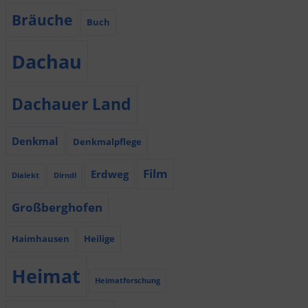
Bräuche
Buch
Dachau
Dachauer Land
Denkmal
Denkmalpflege
Film
Erdweg
Dialekt
Dirndl
Großberghofen
Haimhausen
Heilige
Heimat
Heimatforschung