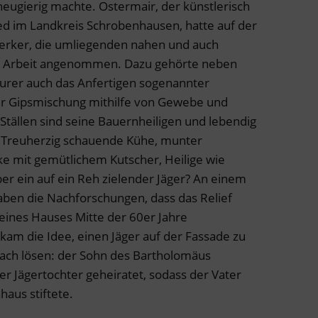
eugierig machte. Ostermair, der künstlerisch
d im Landkreis Schrobenhausen, hatte auf der
werker, die umliegenden nahen und auch
rt Arbeit angenommen. Dazu gehörte neben
Maurer auch das Anfertigen sogenannter
iner Gipsmischung mithilfe von Gewebe und
 Ställen sind seine Bauernheiligen und lebendig
. Treuherzig schauende Kühe, munter
e mit gemütlichem Kutscher, Heilige wie
er ein auf ein Reh zielender Jäger? An einem
aben die Nachforschungen, dass das Relief
ines Hauses Mitte der 60er Jahre
m die Idee, einen Jäger auf der Fassade zu
nfach lösen: der Sohn des Bartholomäus
r Jägertochter geheiratet, sodass der Vater
haus stiftete.