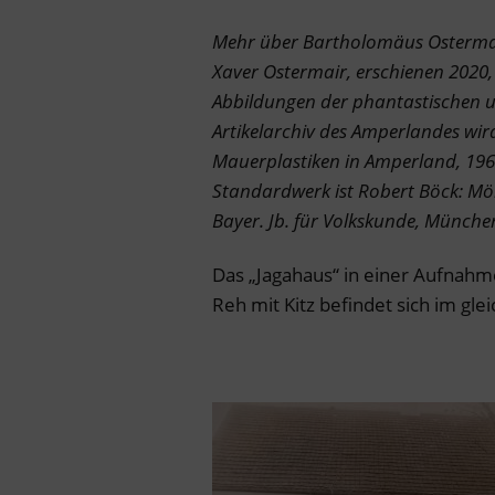
Mehr über Bartholomäus Ostermai
Xaver Ostermair, erschienen 2020, 
Abbildungen der phantastischen u
Artikelarchiv des Amperlandes wir
Mauerplastiken in Amperland, 1967
Standardwerk ist Robert Böck: Mör
Bayer. Jb. für Volkskunde, Münche
Das „Jagahaus“ in einer Aufnahme
Reh mit Kitz befindet sich im gle