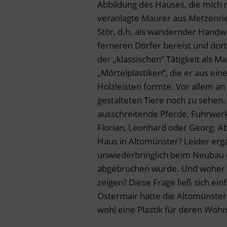
Abbildung des Hauses, die mich n
veranlagte Maurer aus Metzenrie
Stör, d.h. als wandernder Hand
ferneren Dörfer bereist und do
der „klassischen“ Tätigkeit als 
„Mörtelplastiken“, die er aus e
Holzleisten formte. Vor allem an
gestalteten Tiere noch zu sehen
ausschreitende Pferde, Fuhrwerk
Florian, Leonhard oder Georg. Ab
Haus in Altomünster? Leider erg
unwiederbringlich beim Neubau e
abgebrochen wurde. Und woher ka
zeigen? Diese Frage ließ sich ei
Ostermair hatte die Altomünstere
wohl eine Plastik für deren Wohn