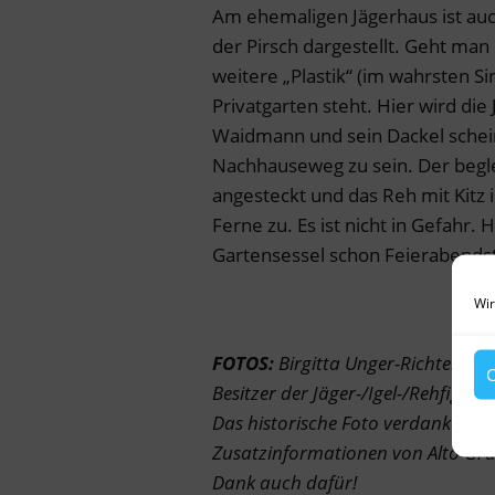
Am ehemaligen Jägerhaus ist auc
der Pirsch dargestellt. Geht man 
weitere „Plastik“ (im wahrsten Si
Privatgarten steht. Hier wird die
Waidmann und sein Dackel schei
Nachhauseweg zu sein. Der beglei
angesteckt und das Reh mit Kitz
Ferne zu. Es ist nicht in Gefahr
Gartensessel schon Feierabend
Wir
FOTOS:
Birgitta Unger-Richter bi
C
Besitzer der Jäger-/Igel-/Rehfigure
Das historische Foto verdanke ich 
Zusatzinformationen von Alto Gru
Dank auch dafür!