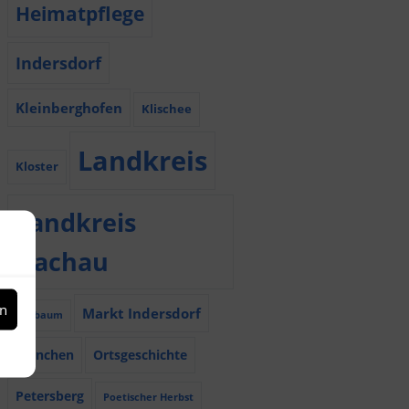
Heimatpflege
Indersdorf
Kleinberghofen
Klischee
Landkreis
Kloster
Landkreis
Dachau
en
Markt Indersdorf
Maibaum
München
Ortsgeschichte
Petersberg
Poetischer Herbst