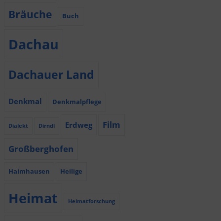
Bräuche
Buch
Dachau
Dachauer Land
Denkmal
Denkmalpflege
Film
Erdweg
Dialekt
Dirndl
Großberghofen
Haimhausen
Heilige
Heimat
Heimatforschung