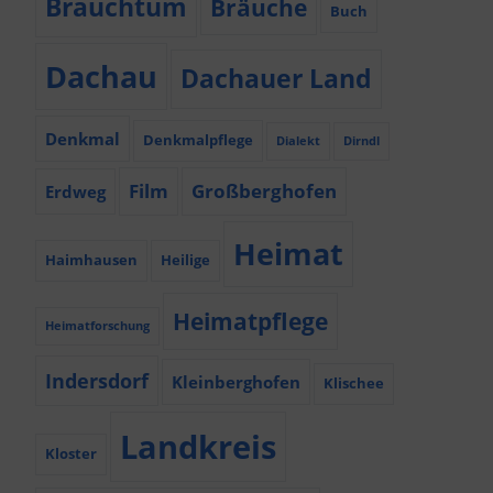
Brauchtum
Bräuche
Buch
Dachau
Dachauer Land
Denkmal
Denkmalpflege
Dialekt
Dirndl
Film
Großberghofen
Erdweg
Heimat
Haimhausen
Heilige
Heimatpflege
Heimatforschung
Indersdorf
Kleinberghofen
Klischee
Landkreis
Kloster