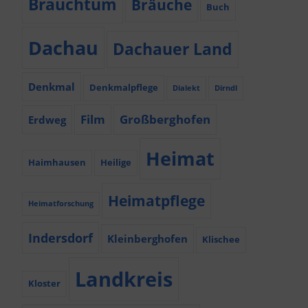
Brauchtum
Bräuche
Buch
Dachau
Dachauer Land
Denkmal
Denkmalpflege
Dialekt
Dirndl
Film
Großberghofen
Erdweg
Heimat
Haimhausen
Heilige
Heimatpflege
Heimatforschung
Indersdorf
Kleinberghofen
Klischee
Landkreis
Kloster