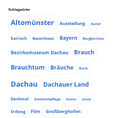
Schlagwörter
Altomünster
Ausstellung
Autor
Bayern
bairisch
Bauernhaus
Bergkirchen
Brauch
Bezirksmuseum Dachau
Brauchtum
Bräuche
Buch
Dachau
Dachauer Land
Denkmal
Denkmalpflege
Dialekt
Dirndl
Film
Großberghofen
Erdweg