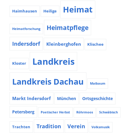
Heimat
Haimhausen
Heilige
Heimatpflege
Heimatforschung
Indersdorf
Kleinberghofen
Klischee
Landkreis
Kloster
Landkreis Dachau
Maibaum
Markt Indersdorf
München
Ortsgeschichte
Petersberg
Poetischer Herbst
Röhrmoos
Schwäbisch
Tradition
Verein
Trachten
Volksmusik