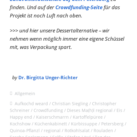
finden. Und auf der
Crowdfunding-Seite
für das
Projekt ist noch Luft nach oben.
>>> und hier unsere Dessertalternative – wir
nehmen wenn möglich immer eine eigene Schüssel
mit, was Verpackung spart.
by
Dr. Birgitta Unger-Richter
Allgemein
Aufkochd weard
Christian Siegling
Christopher
Schreiner
Crowdfunding
Dieses Ma(h)l regional
Eis
Happy end
Kaiserschmarrn
Kartoffelpüree
Kochshow
Küchenkabinett
Kürbissuppe
Petersberg
Quinoa-Pflanzl
regional
Rotkohlsalat
Rouladen