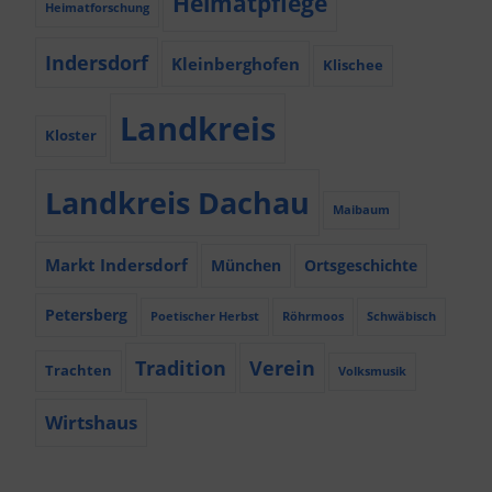
Heimatpflege
Heimatforschung
Indersdorf
Kleinberghofen
Klischee
Landkreis
Kloster
Landkreis Dachau
Maibaum
Markt Indersdorf
München
Ortsgeschichte
Petersberg
Poetischer Herbst
Röhrmoos
Schwäbisch
Tradition
Verein
Trachten
Volksmusik
Wirtshaus