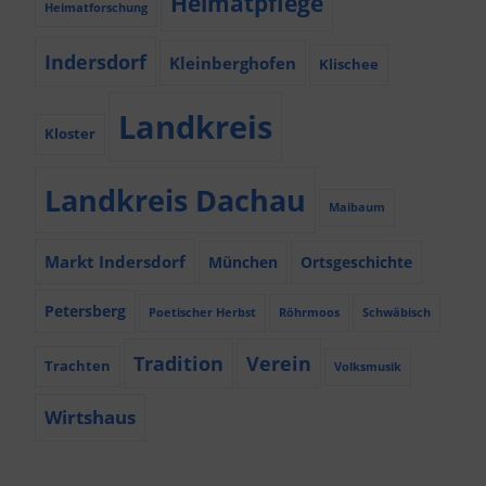
Heimatpflege
Heimatforschung
Indersdorf
Kleinberghofen
Klischee
Landkreis
Kloster
Landkreis Dachau
Maibaum
Markt Indersdorf
München
Ortsgeschichte
Petersberg
Poetischer Herbst
Röhrmoos
Schwäbisch
Tradition
Verein
Trachten
Volksmusik
Wirtshaus