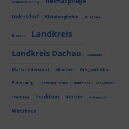
Heimatpflege
Heimatforschung
Indersdorf
Kleinberghofen
Klischee
Landkreis
Kloster
Landkreis Dachau
Maibaum
Markt Indersdorf
München
Ortsgeschichte
Petersberg
Poetischer Herbst
Röhrmoos
Schwäbisch
Tradition
Verein
Trachten
Volksmusik
Wirtshaus